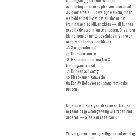
trainingsdag gaat door vanaf 10
aanmeldingen en er is plek voor maximaal
30 deelnemers. Ouders zijn welkom, maar
we hebben het liefst dat zij niet op het
trainingsgebied blijven zitten — zij kunnen
gezellig de stad in om te shoppen. Er zal een
kleine aparte ruimte beschikbaar zijn voor
ouders die toch willen blijven.
🐴 Springmateriaal
🎀 Dressuurruimte
🤸 Gymmaterialen, matten &
trainingsmateriaal
🥤 Drinken aanwezig
👕 Kleedkamer aanwezig
🛍️ Een IW Hobbyhorses stand met leuke
prijzen
Of je nu wilt springen, dressuren, trucjes
oefenen of gewoon gezellig wilt rijden met
anderen — alles kan deze dag 🤍
Wij zorgen voor een gezellige en actieve dag