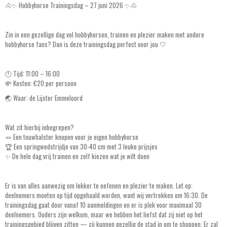
🐴✨ Hobbyhorse Trainingsdag – 27 juni 2026 ✨🐴
Zin in een gezellige dag vol hobbyhorsen, trainen en plezier maken met andere
hobbyhorse fans? Dan is deze trainingsdag perfect voor jou 🤍
🕚 Tijd: 11:00 – 16:00
💸 Kosten: €20 per persoon
🌏 Waar: de Lijster Emmeloord
Wat zit hierbij inbegrepen?
🪢 Een touwhalster knopen voor je eigen hobbyhorse
🏆 Een springwedstrijdje van 30-40 cm met 3 leuke prijsjes
✨ De hele dag vrij trainen en zelf kiezen wat je wilt doen
Er is van alles aanwezig om lekker te oefenen en plezier te maken. Let op:
deelnemers moeten op tijd opgehaald worden, want wij vertrekken om 16:30. De
trainingsdag gaat door vanaf 10 aanmeldingen en er is plek voor maximaal 30
deelnemers. Ouders zijn welkom, maar we hebben het liefst dat zij niet op het
trainingsgebied blijven zitten — zij kunnen gezellig de stad in om te shoppen. Er zal