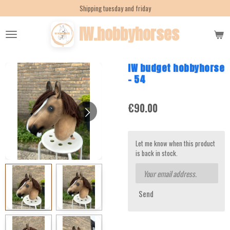
Shipping tuesday and friday
Skip
to
IW.hobbyhorses
main
content
IW budget hobbyhorse
- 54
€90.00
Let me know when this product
is back in stock.
Send