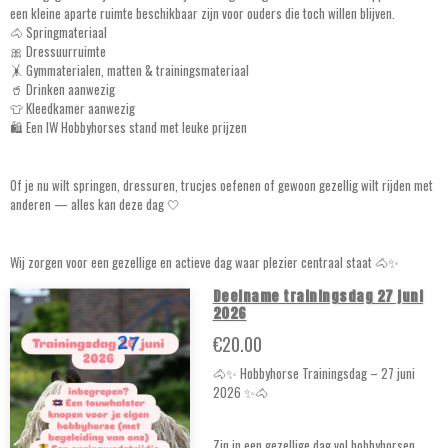
een kleine aparte ruimte beschikbaar zijn voor ouders die toch willen blijven.
🐴 Springmateriaal
🎀 Dressuurruimte
🤸 Gymmaterialen, matten & trainingsmateriaal
🥤 Drinken aanwezig
👕 Kleedkamer aanwezig
🛍️ Een IW Hobbyhorses stand met leuke prijzen
Of je nu wilt springen, dressuren, trucjes oefenen of gewoon gezellig wilt rijden met
anderen — alles kan deze dag 🤍
Wij zorgen voor een gezellige en actieve dag waar plezier centraal staat 🐴✨
Deelname trainingsdag 27 juni
2026
€20.00
🐴✨ Hobbyhorse Trainingsdag – 27 juni
2026 ✨🐴
Zin in een gezellige dag vol hobbyhorsen,