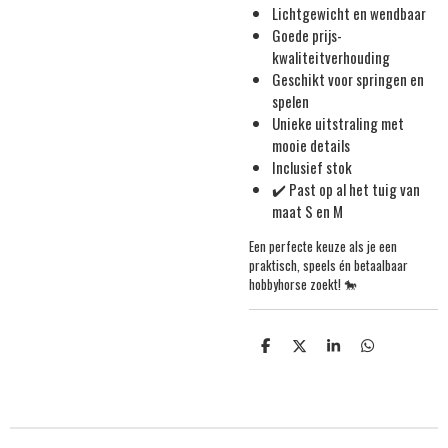
Lichtgewicht en wendbaar
Goede prijs-
kwaliteitverhouding
Geschikt voor springen en
spelen
Unieke uitstraling met
mooie details
Inclusief stok
✔️ Past op al het tuig van
maat S en M
Een perfecte keuze als je een
praktisch, speels én betaalbaar
hobbyhorse zoekt! 🐎
S
S
S
S
h
h
h
h
a
a
a
a
r
r
r
r
e
e
e
e