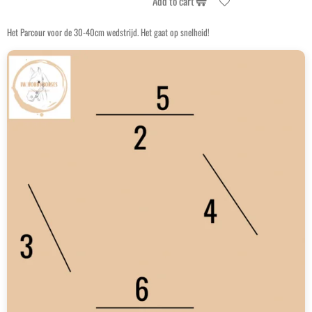
Add to cart
Het Parcour voor de 30-40cm wedstrijd. Het gaat op snelheid!