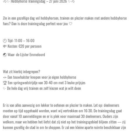
🐴✨ Hobbyhorse Trainingsdag – 27 juni 2026 ✨🐴
Zin in een gezellige dag vol hobbyhorsen, trainen en plezier maken met andere hobbyhorse
fans? Dan is deze trainingsdag perfect voor jou 🤍
🕚 Tijd: 11:00 – 16:00
💸 Kosten: €20 per persoon
🌏 Waar: de Lijster Emmeloord
Wat zit hierbij inbegrepen?
🪢 Een touwhalster knopen voor je eigen hobbyhorse
🏆 Een springwedstrijdje van 30-40 cm met 3 leuke prijsjes
✨ De hele dag vrij trainen en zelf kiezen wat je wilt doen
Er is van alles aanwezig om lekker te oefenen en plezier te maken. Let op: deelnemers
moeten op tijd opgehaald worden, want wij vertrekken om 16:30. De trainingsdag gaat
door vanaf 10 aanmeldingen en er is plek voor maximaal 30 deelnemers. Ouders zijn
welkom, maar we hebben het liefst dat zij niet op het trainingsgebied blijven zitten — zij
kunnen gezellig de stad in om te shoppen. Er zal een kleine aparte ruimte beschikbaar zijn