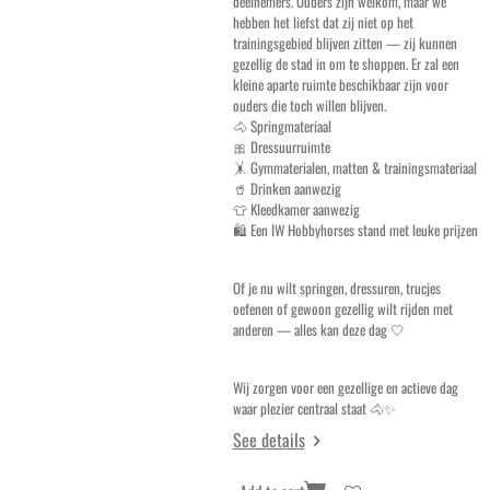
deelnemers. Ouders zijn welkom, maar we
hebben het liefst dat zij niet op het
trainingsgebied blijven zitten — zij kunnen
gezellig de stad in om te shoppen. Er zal een
kleine aparte ruimte beschikbaar zijn voor
ouders die toch willen blijven.
🐴 Springmateriaal
🎀 Dressuurruimte
🤸 Gymmaterialen, matten & trainingsmateriaal
🥤 Drinken aanwezig
👕 Kleedkamer aanwezig
🛍️ Een IW Hobbyhorses stand met leuke prijzen
Of je nu wilt springen, dressuren, trucjes
oefenen of gewoon gezellig wilt rijden met
anderen — alles kan deze dag 🤍
Wij zorgen voor een gezellige en actieve dag
waar plezier centraal staat 🐴✨
See details