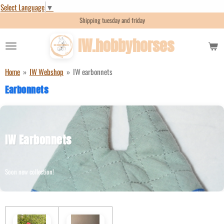
Select Language
▼
Skip
Shipping tuesday and friday
to
main
IW.hobbyhorses
content
Home
»
IW Webshop
»
IW earbonnets
Earbonnets
IW Earbonnets
Soon new collection!