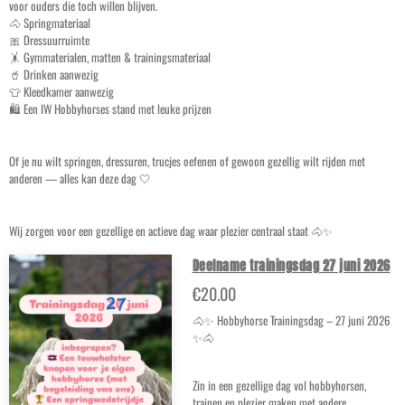
voor ouders die toch willen blijven.
🐴 Springmateriaal
🎀 Dressuurruimte
🤸 Gymmaterialen, matten & trainingsmateriaal
🥤 Drinken aanwezig
👕 Kleedkamer aanwezig
🛍️ Een IW Hobbyhorses stand met leuke prijzen
Of je nu wilt springen, dressuren, trucjes oefenen of gewoon gezellig wilt rijden met
anderen — alles kan deze dag 🤍
Wij zorgen voor een gezellige en actieve dag waar plezier centraal staat 🐴✨
Deelname trainingsdag 27 juni 2026
€20.00
🐴✨ Hobbyhorse Trainingsdag – 27 juni 2026
✨🐴
Zin in een gezellige dag vol hobbyhorsen,
trainen en plezier maken met andere