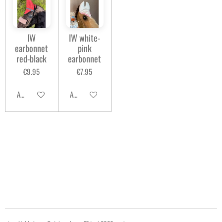
IW
IW white-
earbonnet
pink
red-black
earbonnet
€9.95
€7.95
Add to cart
Add to cart