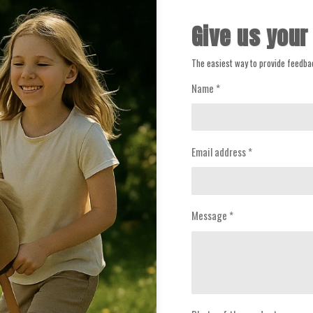
Give us your
The easiest way to provide feedbac
Name *
Email address *
Message *