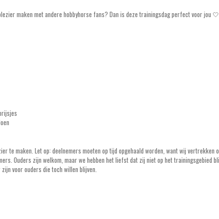
n plezier maken met andere hobbyhorse fans? Dan is deze trainingsdag perfect voor jou 🤍
rijsjes
doen
zier te maken. Let op: deelnemers moeten op tijd opgehaald worden, want wij vertrekken 
rs. Ouders zijn welkom, maar we hebben het liefst dat zij niet op het trainingsgebied bli
zijn voor ouders die toch willen blijven.