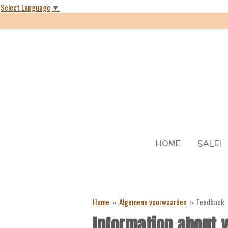
Select Language
▼
Skip
to
main
content
HOME
SALE!
Home
»
Algemene voorwaarden
»
Feedback
Information about 