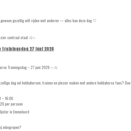
f gewoon gezellig wilt rijden met anderen — alles kan deze dag 🤍
lezier centraal staat 🐴✨
 trainingsdag 27 juni 2026
rse Trainingsdag – 27 juni 2026 ✨🐴
ezellige dag vol hobbyhorsen, trainen en plezier maken met andere hobbyhorse fans? Dan 
00 – 16:00
€20 per persoon
lijster in Emmeloord
bij inbegrepen?