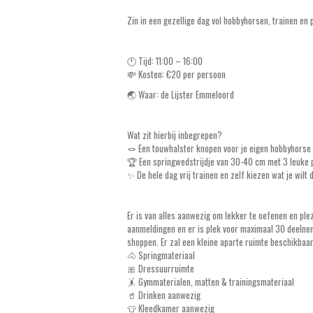
Zin in een gezellige dag vol hobbyhorsen, trainen e
🕚 Tijd: 11:00 – 16:00
💸 Kosten: €20 per persoon
🌏 Waar: de Lijster Emmeloord
Wat zit hierbij inbegrepen?
🪢 Een touwhalster knopen voor je eigen hobbyhorse
🏆 Een springwedstrijdje van 30-40 cm met 3 leuke p
✨ De hele dag vrij trainen en zelf kiezen wat je wilt 
Er is van alles aanwezig om lekker te oefenen en ple
aanmeldingen en er is plek voor maximaal 30 deelneme
shoppen. Er zal een kleine aparte ruimte beschikbaar 
🐴 Springmateriaal
🎀 Dressuurruimte
🤸 Gymmaterialen, matten & trainingsmateriaal
🥤 Drinken aanwezig
👕 Kleedkamer aanwezig