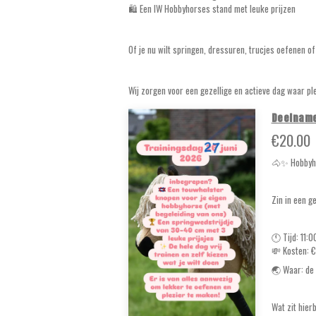
🛍️ Een IW Hobbyhorses stand met leuke prijzen
Of je nu wilt springen, dressuren, trucjes oefenen o
Wij zorgen voor een gezellige en actieve dag waar p
Deelname
€20.00
🐴✨ Hobbyho
Zin in een g
🕚 Tijd: 11:
💸 Kosten: 
🌏 Waar: de 
Wat zit hier