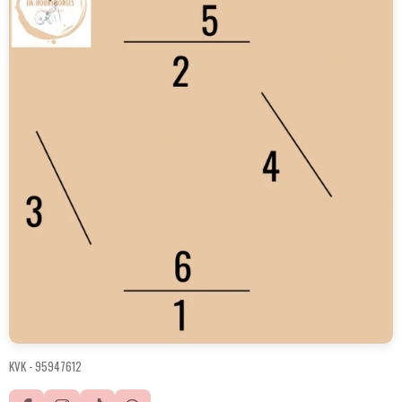
KVK -
95947612