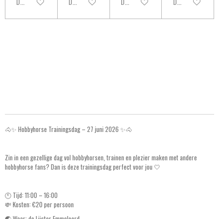
Disabled
Disabled
Disabled
Disabled
🐴✨ Hobbyhorse Trainingsdag – 27 juni 2026 ✨🐴
Zin in een gezellige dag vol hobbyhorsen, trainen en plezier maken met andere
hobbyhorse fans? Dan is deze trainingsdag perfect voor jou 🤍
🕚 Tijd: 11:00 – 16:00
💸 Kosten: €20 per persoon
🌏 Waar: de Lijster Emmeloord