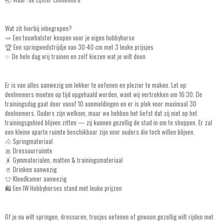
Wat zit hierbij inbegrepen?
🪢 Een touwhalster knopen voor je eigen hobbyhorse
🏆 Een springwedstrijdje van 30-40 cm met 3 leuke prijsjes
✨ De hele dag vrij trainen en zelf kiezen wat je wilt doen
Er is van alles aanwezig om lekker te oefenen en plezier te maken. Let op:
deelnemers moeten op tijd opgehaald worden, want wij vertrekken om 16:30. De
trainingsdag gaat door vanaf 10 aanmeldingen en er is plek voor maximaal 30
deelnemers. Ouders zijn welkom, maar we hebben het liefst dat zij niet op het
trainingsgebied blijven zitten — zij kunnen gezellig de stad in om te shoppen. Er zal
een kleine aparte ruimte beschikbaar zijn voor ouders die toch willen blijven.
🐴 Springmateriaal
🎀 Dressuurruimte
🤸 Gymmaterialen, matten & trainingsmateriaal
🥤 Drinken aanwezig
👕 Kleedkamer aanwezig
🛍️ Een IW Hobbyhorses stand met leuke prijzen
Of je nu wilt springen, dressuren, trucjes oefenen of gewoon gezellig wilt rijden met