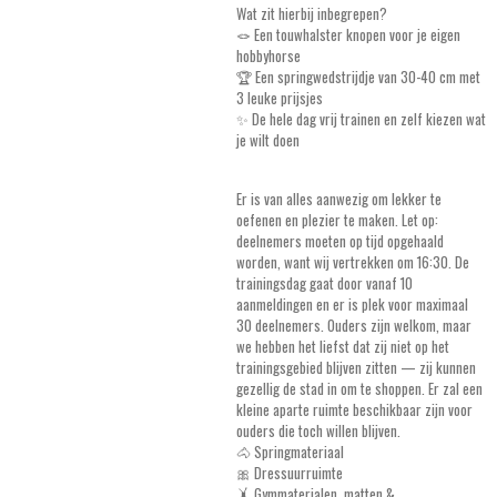
Wat zit hierbij inbegrepen?
🪢 Een touwhalster knopen voor je eigen
hobbyhorse
🏆 Een springwedstrijdje van 30-40 cm met
3 leuke prijsjes
✨ De hele dag vrij trainen en zelf kiezen wat
je wilt doen
Er is van alles aanwezig om lekker te
oefenen en plezier te maken. Let op:
deelnemers moeten op tijd opgehaald
worden, want wij vertrekken om 16:30. De
trainingsdag gaat door vanaf 10
aanmeldingen en er is plek voor maximaal
30 deelnemers. Ouders zijn welkom, maar
we hebben het liefst dat zij niet op het
trainingsgebied blijven zitten — zij kunnen
gezellig de stad in om te shoppen. Er zal een
kleine aparte ruimte beschikbaar zijn voor
ouders die toch willen blijven.
🐴 Springmateriaal
🎀 Dressuurruimte
🤸 Gymmaterialen, matten &