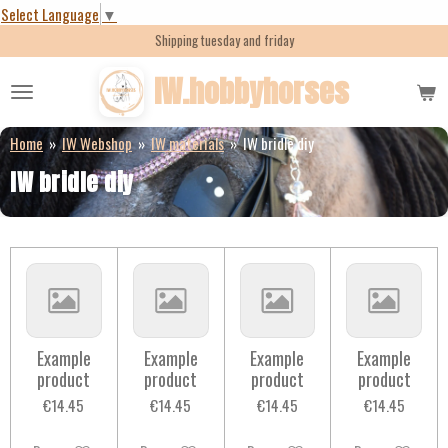
Select Language
▼
Skip
Shipping tuesday and friday
to
main
IW.hobbyhorses
content
Home
»
IW Webshop
»
IW materials
»
IW bridle diy
IW bridle diy
Example
Example
Example
Example
product
product
product
product
€14.45
€14.45
€14.45
€14.45