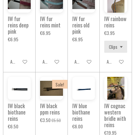
IW fur
IW fur
IW fur
IW rainbow
reins deep
reins mint
reins old
reins
pink
pink
€6.95
€3.95
€6.95
€6.95
Add to cart
Add to cart
Add to cart
Add to cart
Sale!
IW black
IW black
IW blue
IW cognac
biothane
ppm reins
biothane
western
reins
reins
bridle with
€3.50
€5.50
reins
€6.50
€6.00
€19.95