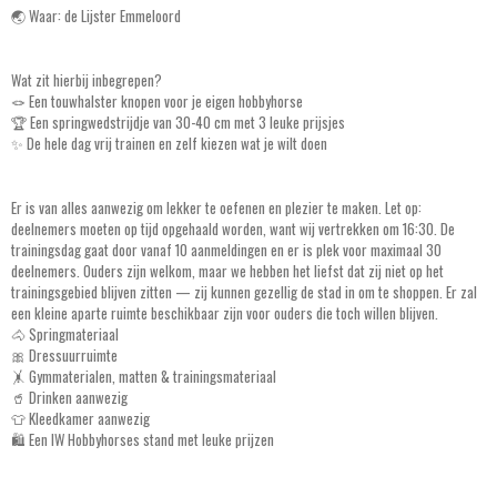
🌏 Waar: de Lijster Emmeloord
Wat zit hierbij inbegrepen?
🪢 Een touwhalster knopen voor je eigen hobbyhorse
🏆 Een springwedstrijdje van 30-40 cm met 3 leuke prijsjes
✨ De hele dag vrij trainen en zelf kiezen wat je wilt doen
Er is van alles aanwezig om lekker te oefenen en plezier te maken. Let op:
deelnemers moeten op tijd opgehaald worden, want wij vertrekken om 16:30. De
trainingsdag gaat door vanaf 10 aanmeldingen en er is plek voor maximaal 30
deelnemers. Ouders zijn welkom, maar we hebben het liefst dat zij niet op het
trainingsgebied blijven zitten — zij kunnen gezellig de stad in om te shoppen. Er zal
een kleine aparte ruimte beschikbaar zijn voor ouders die toch willen blijven.
🐴 Springmateriaal
🎀 Dressuurruimte
🤸 Gymmaterialen, matten & trainingsmateriaal
🥤 Drinken aanwezig
👕 Kleedkamer aanwezig
🛍️ Een IW Hobbyhorses stand met leuke prijzen