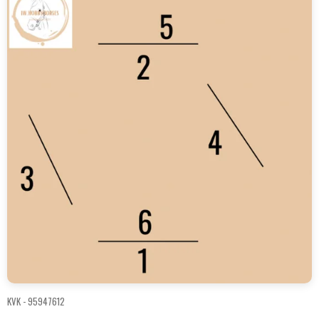
KVK -
95947612