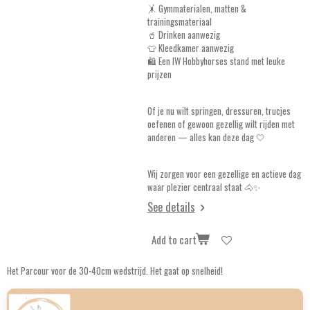
🤸 Gymmaterialen, matten &
trainingsmateriaal
🥤 Drinken aanwezig
👕 Kleedkamer aanwezig
🛍️ Een IW Hobbyhorses stand met leuke
prijzen
Of je nu wilt springen, dressuren, trucjes
oefenen of gewoon gezellig wilt rijden met
anderen — alles kan deze dag 🤍
Wij zorgen voor een gezellige en actieve dag
waar plezier centraal staat 🐴✨
See details
Add to cart
Het Parcour voor de 30-40cm wedstrijd. Het gaat op snelheid!