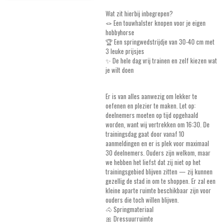
Wat zit hierbij inbegrepen?
🪢 Een touwhalster knopen voor je eigen
hobbyhorse
🏆 Een springwedstrijdje van 30-40 cm met
3 leuke prijsjes
✨ De hele dag vrij trainen en zelf kiezen wat
je wilt doen
Er is van alles aanwezig om lekker te
oefenen en plezier te maken. Let op:
deelnemers moeten op tijd opgehaald
worden, want wij vertrekken om 16:30. De
trainingsdag gaat door vanaf 10
aanmeldingen en er is plek voor maximaal
30 deelnemers. Ouders zijn welkom, maar
we hebben het liefst dat zij niet op het
trainingsgebied blijven zitten — zij kunnen
gezellig de stad in om te shoppen. Er zal een
kleine aparte ruimte beschikbaar zijn voor
ouders die toch willen blijven.
🐴 Springmateriaal
🎀 Dressuurruimte