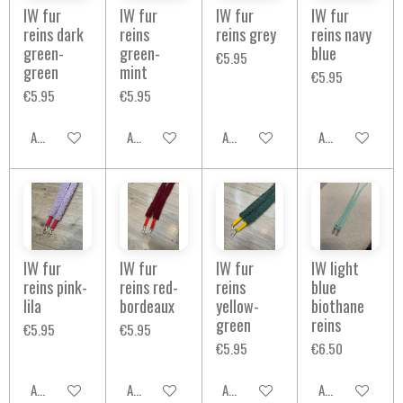
IW fur
IW fur
IW fur
IW fur
reins dark
reins
reins grey
reins navy
green-
green-
blue
€5.95
green
mint
€5.95
€5.95
€5.95
Add to cart
Add to cart
Add to cart
Add to cart
IW fur
IW fur
IW fur
IW light
reins pink-
reins red-
reins
blue
lila
bordeaux
yellow-
biothane
green
reins
€5.95
€5.95
€5.95
€6.50
Add to cart
Add to cart
Add to cart
Add to cart