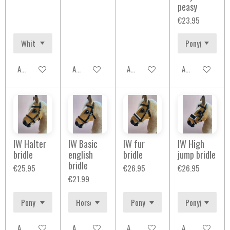
peasy
€23.95
Add to cart
Add to cart
Add to cart
Add to cart
IW Halter
IW Basic
IW fur
IW High
bridle
english
bridle
jump bridle
bridle
€25.95
€26.95
€26.95
€21.99
Add to cart
Add to cart
Add to cart
Add to cart