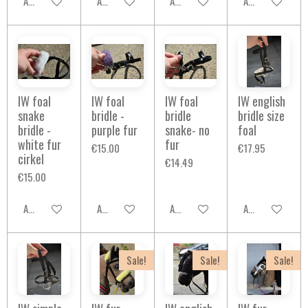
Add to cart
Add to cart
Add to cart
Add to cart
IW foal
IW foal
IW foal
IW english
snake
bridle -
bridle
bridle size
bridle -
purple fur
snake- no
foal
white fur
fur
€15.00
€17.95
cirkel
€14.49
€15.00
Add to cart
Add to cart
Add to cart
Add to cart
Sale!
Sale!
Sale!