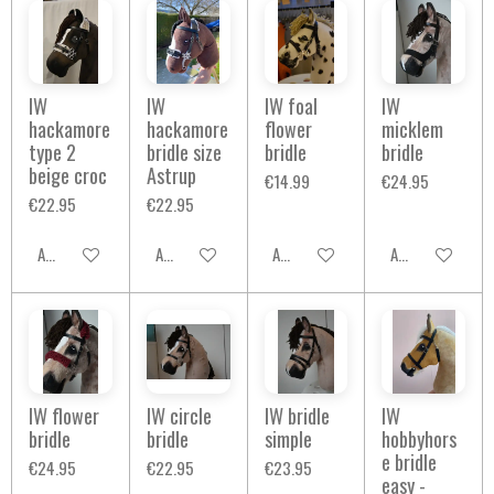
IW
IW
IW foal
IW
hackamore
hackamore
flower
micklem
type 2
bridle size
bridle
bridle
beige croc
Astrup
€14.99
€24.95
€22.95
€22.95
Add to cart
Add to cart
Add to cart
Add to cart
IW flower
IW circle
IW bridle
IW
bridle
bridle
simple
hobbyhors
e bridle
€24.95
€22.95
€23.95
easy -