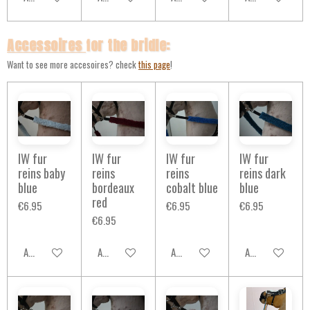
Accessoires
for the bridle:
Want to see more accesoires? check
this page
!
IW fur
IW fur
IW fur
IW fur
reins baby
reins
reins
reins dark
blue
bordeaux
cobalt blue
blue
red
€6.95
€6.95
€6.95
€6.95
Add to cart
Add to cart
Add to cart
Add to cart