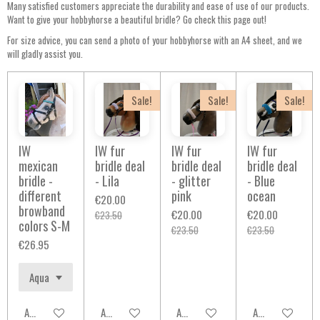
Many satisfied customers appreciate the durability and ease of use of our products.
Want to give your hobbyhorse a beautiful bridle? Go check this page out!
For size advice, you can send a photo of your hobbyhorse with an A4 sheet, and we
will gladly assist you.
Sale!
Sale!
Sale!
IW
IW fur
IW fur
IW fur
mexican
bridle deal
bridle deal
bridle deal
bridle -
- Lila
- glitter
- Blue
different
pink
ocean
€20.00
browband
€20.00
€20.00
€23.50
colors S-M
€23.50
€23.50
€26.95
Add to cart
Add to cart
Add to cart
Add to cart