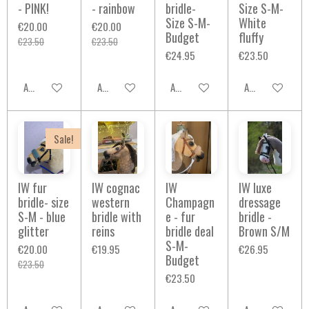
- PINK!
- rainbow
bridle-
Size S-M-
Size S-M-
White
€20.00
€20.00
Budget
fluffy
€23.50
€23.50
€24.95
€23.50
Add to cart
Add to cart
Add to cart
Add to cart
Sale!
IW fur
IW cognac
IW
IW luxe
bridle- size
western
Champagn
dressage
S-M - blue
bridle with
e - fur
bridle -
glitter
reins
bridle deal
Brown S/M
S-M-
€20.00
€19.95
€26.95
Budget
€23.50
€23.50