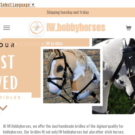
Select Language
▼
Skip
Shipping tuesday and friday
to
main
IW.hobbyhorses
content
Home
»
IW Webshop
»
IW bridles
At IW.Hobbyhorses, we offer the
best
handmade bridles of the
highest
quality for
hobbyhorses. Our bridles fit not only IW hobbyhorses but
also
other stick horses.