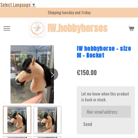
Select Language
▼
Skip
Shipping tuesday and friday
to
main
IW.hobbyhorses
content
IW hobbyhorse - size
M - Rocket
€150.00
Let me know when this product
is back in stock.
Send