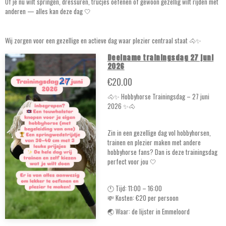
Of je nu wilt springen, dressuren, trucjes oefenen of gewoon gezellig wilt rijden met
anderen — alles kan deze dag 🤍
Wij zorgen voor een gezellige en actieve dag waar plezier centraal staat 🐴✨
Deelname trainingsdag 27 juni
2026
€20.00
🐴✨ Hobbyhorse Trainingsdag – 27 juni
2026 ✨🐴
Zin in een gezellige dag vol hobbyhorsen,
trainen en plezier maken met andere
hobbyhorse fans? Dan is deze trainingsdag
perfect voor jou 🤍
🕚 Tijd: 11:00 – 16:00
💸 Kosten: €20 per persoon
🌏 Waar: de lijster in Emmeloord