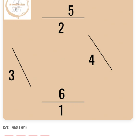
KVK -
95947612