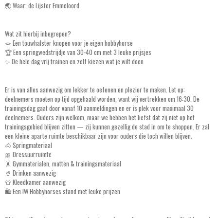
🌏 Waar: de Lijster Emmeloord
Wat zit hierbij inbegrepen?
🪢 Een touwhalster knopen voor je eigen hobbyhorse
🏆 Een springwedstrijdje van 30-40 cm met 3 leuke prijsjes
✨ De hele dag vrij trainen en zelf kiezen wat je wilt doen
Er is van alles aanwezig om lekker te oefenen en plezier te maken. Let op:
deelnemers moeten op tijd opgehaald worden, want wij vertrekken om 16:30. De
trainingsdag gaat door vanaf 10 aanmeldingen en er is plek voor maximaal 30
deelnemers. Ouders zijn welkom, maar we hebben het liefst dat zij niet op het
trainingsgebied blijven zitten — zij kunnen gezellig de stad in om te shoppen. Er zal
een kleine aparte ruimte beschikbaar zijn voor ouders die toch willen blijven.
🐴 Springmateriaal
🎀 Dressuurruimte
🤸 Gymmaterialen, matten & trainingsmateriaal
🥤 Drinken aanwezig
👕 Kleedkamer aanwezig
🛍️ Een IW Hobbyhorses stand met leuke prijzen