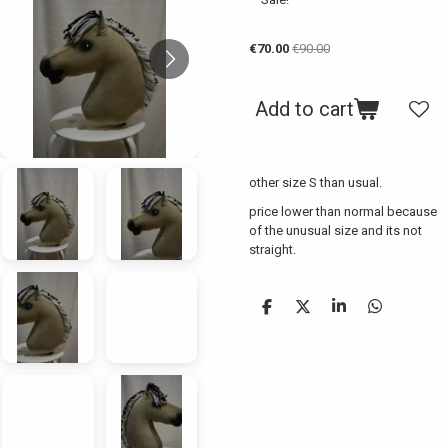
€70.00
€90.00
Add to cart
other size S than usual.
price lower than normal because
of the unusual size and its not
straight.
S
S
S
S
h
h
h
h
a
a
a
a
r
r
r
r
e
e
e
e