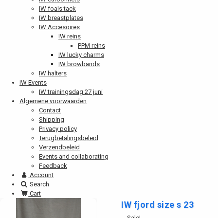
IW foals tack
IW breastplates
IW Accesoires
IW reins
PPM reins
IW lucky charms
IW browbands
IW halters
IW Events
IW trainingsdag 27 juni
Algemene voorwaarden
Contact
Shipping
Privacy policy
Terugbetalingsbeleid
Verzendbeleid
Events and collaborating
Feedback
Account
Search
Cart
IW fjord size s 23
Sale!