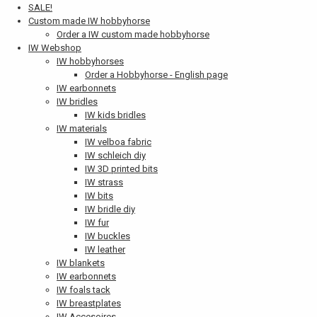
SALE!
Custom made IW hobbyhorse
Order a IW custom made hobbyhorse
IW Webshop
IW hobbyhorses
Order a Hobbyhorse - English page
IW earbonnets
IW bridles
IW kids bridles
IW materials
IW velboa fabric
IW schleich diy
IW 3D printed bits
IW strass
IW bits
IW bridle diy
IW fur
IW buckles
IW leather
IW blankets
IW earbonnets
IW foals tack
IW breastplates
IW Accesoires