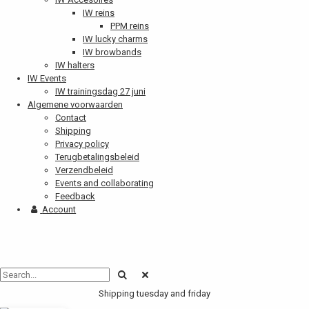
IW reins
PPM reins
IW lucky charms
IW browbands
IW halters
IW Events
IW trainingsdag 27 juni
Algemene voorwaarden
Contact
Shipping
Privacy policy
Terugbetalingsbeleid
Verzendbeleid
Events and collaborating
Feedback
Account
Shipping tuesday and friday