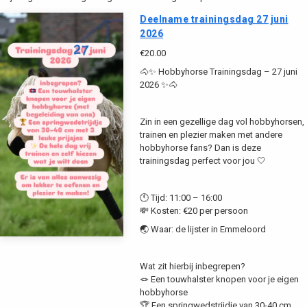
Deelname trainingsdag 27 juni
2026
€20.00
🐴✨ Hobbyhorse Trainingsdag – 27 juni
2026 ✨🐴
Zin in een gezellige dag vol hobbyhorsen,
trainen en plezier maken met andere
hobbyhorse fans? Dan is deze
trainingsdag perfect voor jou 🤍
🕚 Tijd: 11:00 – 16:00
💸 Kosten: €20 per persoon
🌏 Waar: de lijster in Emmeloord
Wat zit hierbij inbegrepen?
🪢 Een touwhalster knopen voor je eigen
hobbyhorse
🏆 Een springwedstrijdje van 30-40 cm