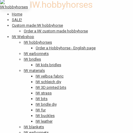
IW.hobbyhorses
Home
SALE!
Custom made IW hobbyhorse
Order a IW custom made hobbyhorse
IW Webshop
IW hobbyhorses
Order a Hobbyhorse - English page
IW earbonnets
IW bridles
IW kids bridles
IW materials
IW velboa fabric
IW schleich diy
IW 3D printed bits
IW strass
IW bits
IW bridle diy
IW fur
IW buckles
IW leather
IW blankets
IW earbonnets