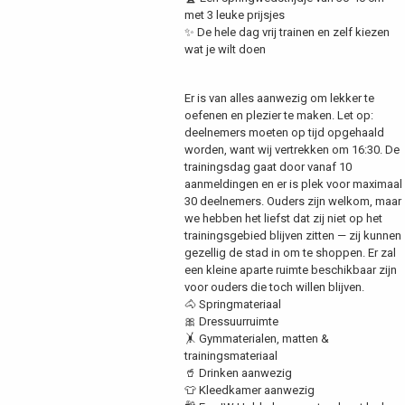
met 3 leuke prijsjes
✨ De hele dag vrij trainen en zelf kiezen
wat je wilt doen
Er is van alles aanwezig om lekker te
oefenen en plezier te maken. Let op:
deelnemers moeten op tijd opgehaald
worden, want wij vertrekken om 16:30. De
trainingsdag gaat door vanaf 10
aanmeldingen en er is plek voor maximaal
30 deelnemers. Ouders zijn welkom, maar
we hebben het liefst dat zij niet op het
trainingsgebied blijven zitten — zij kunnen
gezellig de stad in om te shoppen. Er zal
een kleine aparte ruimte beschikbaar zijn
voor ouders die toch willen blijven.
🐴 Springmateriaal
🎀 Dressuurruimte
🤸 Gymmaterialen, matten &
trainingsmateriaal
🥤 Drinken aanwezig
👕 Kleedkamer aanwezig