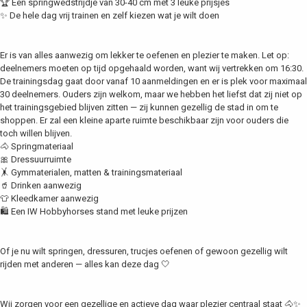
🏆 Een springwedstrijdje van 30-40 cm met 3 leuke prijsjes
✨ De hele dag vrij trainen en zelf kiezen wat je wilt doen
Er is van alles aanwezig om lekker te oefenen en plezier te maken. Let op:
deelnemers moeten op tijd opgehaald worden, want wij vertrekken om 16:30.
De trainingsdag gaat door vanaf 10 aanmeldingen en er is plek voor maximaal
30 deelnemers. Ouders zijn welkom, maar we hebben het liefst dat zij niet op
het trainingsgebied blijven zitten — zij kunnen gezellig de stad in om te
shoppen. Er zal een kleine aparte ruimte beschikbaar zijn voor ouders die
toch willen blijven.
🐴 Springmateriaal
🎀 Dressuurruimte
🤸 Gymmaterialen, matten & trainingsmateriaal
🥤 Drinken aanwezig
👕 Kleedkamer aanwezig
🛍️ Een IW Hobbyhorses stand met leuke prijzen
Of je nu wilt springen, dressuren, trucjes oefenen of gewoon gezellig wilt
rijden met anderen — alles kan deze dag 🤍
Wij zorgen voor een gezellige en actieve dag waar plezier centraal staat 🐴✨