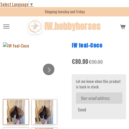
Select Language
▼
Skip
Shipping tuesday and friday
to
main
IW.hobbyhorses
content
IW foal-Coco
€80.00
€90.00
Let me know when this product
is back in stock.
Send