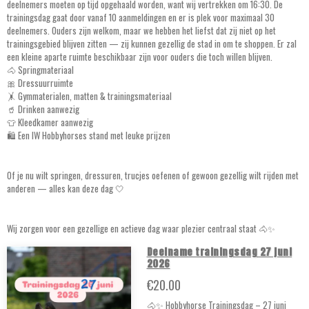
deelnemers moeten op tijd opgehaald worden, want wij vertrekken om 16:30. De
trainingsdag gaat door vanaf 10 aanmeldingen en er is plek voor maximaal 30
deelnemers. Ouders zijn welkom, maar we hebben het liefst dat zij niet op het
trainingsgebied blijven zitten — zij kunnen gezellig de stad in om te shoppen. Er zal
een kleine aparte ruimte beschikbaar zijn voor ouders die toch willen blijven.
🐴 Springmateriaal
🎀 Dressuurruimte
🤸 Gymmaterialen, matten & trainingsmateriaal
🥤 Drinken aanwezig
👕 Kleedkamer aanwezig
🛍️ Een IW Hobbyhorses stand met leuke prijzen
Of je nu wilt springen, dressuren, trucjes oefenen of gewoon gezellig wilt rijden met
anderen — alles kan deze dag 🤍
Wij zorgen voor een gezellige en actieve dag waar plezier centraal staat 🐴✨
Deelname trainingsdag 27 juni
2026
€20.00
🐴✨ Hobbyhorse Trainingsdag – 27 juni