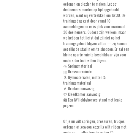
oefenen en plezier te maken. Let op:
deelnemers moeten op tijd opgehaald
worden, want wij vertrekken om 16:30. De
trainingsdag gaat door vanaf 10
aanmeldingen en er is plek voor maximaal
30 deelnemers. Ouders zijn welkom, maar
we hebben het liefst dat zij niet op het
trainingsgebied blijven zitten — zij kunnen
gezellig de stad in om te shoppen. Er zal een
kleine aparte ruimte beschikbaar zijn voor
ouders die toch willen blijven.
🐴 Springmateriaal
🎀 Dressuurruimte
🤸 Gymmaterialen, matten &
trainingsmateriaal
🥤 Drinken aanwezig
👕 Kleedkamer aanwezig
🛍️ Een IW Hobbyhorses stand met leuke
prijzen
Of je nu wilt springen, dressuren, trucjes
oefenen of gewoon gezellig wilt rijden met
anderen — alles kan deze dag 🤍