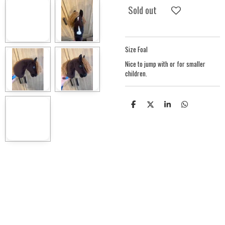
Sold out
Size Foal
Nice to jump with or for smaller
children.
S
S
S
S
h
h
h
h
a
a
a
a
r
r
r
r
e
e
e
e