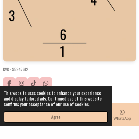
KVK -
95947612
F
I
T
W
a
n
i
h
This website uses cookies to enhance your experience
© 2021 - 2023 IW.hobbyhorses
c
s
k
a
and display tailored ads. Continued use of this website
Powered by
JouwWeb
e
t
T
t
confirms your acceptance of our use of cookies.
b
a
o
s
o
g
k
A
Agree
Email
Phone
Map
Instagram
WhatsApp
o
r
p
k
a
p
m