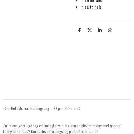
nice details
nice to hold
S
S
S
S
h
h
h
h
a
a
a
a
r
r
r
r
e
e
e
e
🐴✨ Hobbyhorse Trainingsdag – 27 juni 2026 ✨🐴
Zin in een gezellige dag vol hobbyhorsen, trainen en plezier maken met andere
hobbyhorse fans? Dan is deze trainingsdag perfect voor jou 🤍