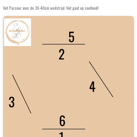
Het Parcour voor de 30-40cm wedstrijd. Het gaat op snelheid!