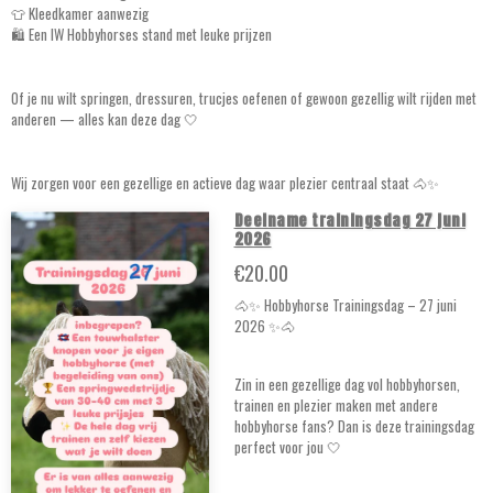
👕 Kleedkamer aanwezig
🛍️ Een IW Hobbyhorses stand met leuke prijzen
Of je nu wilt springen, dressuren, trucjes oefenen of gewoon gezellig wilt rijden met
anderen — alles kan deze dag 🤍
Wij zorgen voor een gezellige en actieve dag waar plezier centraal staat 🐴✨
Deelname trainingsdag 27 juni
2026
€20.00
🐴✨ Hobbyhorse Trainingsdag – 27 juni
2026 ✨🐴
Zin in een gezellige dag vol hobbyhorsen,
trainen en plezier maken met andere
hobbyhorse fans? Dan is deze trainingsdag
perfect voor jou 🤍