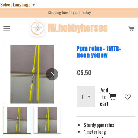
Select Language
▼
Skip
Shipping tuesday and friday
to
main
IW.hobbyhorses
content
Ppm reins- 1MTR-
Neon yellow
€5.50
Add
to
cart
Sturdy ppm reins
1 meter long