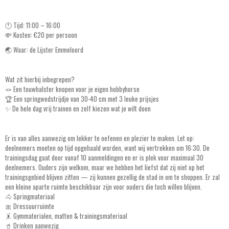
🕚 Tijd: 11:00 – 16:00
💸 Kosten: €20 per persoon
🌏 Waar: de Lijster Emmeloord
Wat zit hierbij inbegrepen?
🪢 Een touwhalster knopen voor je eigen hobbyhorse
🏆 Een springwedstrijdje van 30-40 cm met 3 leuke prijsjes
✨ De hele dag vrij trainen en zelf kiezen wat je wilt doen
Er is van alles aanwezig om lekker te oefenen en plezier te maken. Let op:
deelnemers moeten op tijd opgehaald worden, want wij vertrekken om 16:30. De
trainingsdag gaat door vanaf 10 aanmeldingen en er is plek voor maximaal 30
deelnemers. Ouders zijn welkom, maar we hebben het liefst dat zij niet op het
trainingsgebied blijven zitten — zij kunnen gezellig de stad in om te shoppen. Er zal
een kleine aparte ruimte beschikbaar zijn voor ouders die toch willen blijven.
🐴 Springmateriaal
🎀 Dressuurruimte
🤸 Gymmaterialen, matten & trainingsmateriaal
🥤 Drinken aanwezig