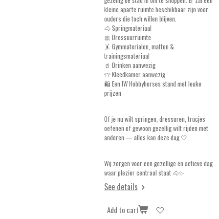
kleine aparte ruimte beschikbaar zijn voor
ouders die toch willen blijven.
🐴 Springmateriaal
🎀 Dressuurruimte
🤸 Gymmaterialen, matten &
trainingsmateriaal
🥤 Drinken aanwezig
👕 Kleedkamer aanwezig
🛍️ Een IW Hobbyhorses stand met leuke
prijzen
Of je nu wilt springen, dressuren, trucjes
oefenen of gewoon gezellig wilt rijden met
anderen — alles kan deze dag 🤍
Wij zorgen voor een gezellige en actieve dag
waar plezier centraal staat 🐴✨
See details
Add to cart