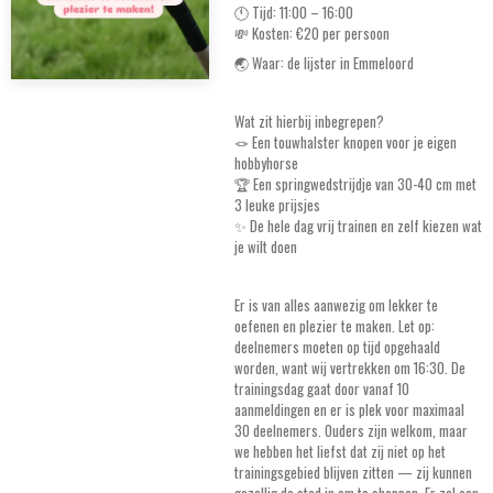
🕚 Tijd: 11:00 – 16:00
💸 Kosten: €20 per persoon
🌏 Waar: de lijster in Emmeloord
Wat zit hierbij inbegrepen?
🪢 Een touwhalster knopen voor je eigen
hobbyhorse
🏆 Een springwedstrijdje van 30-40 cm met
3 leuke prijsjes
✨ De hele dag vrij trainen en zelf kiezen wat
je wilt doen
Er is van alles aanwezig om lekker te
oefenen en plezier te maken. Let op:
deelnemers moeten op tijd opgehaald
worden, want wij vertrekken om 16:30. De
trainingsdag gaat door vanaf 10
aanmeldingen en er is plek voor maximaal
30 deelnemers. Ouders zijn welkom, maar
we hebben het liefst dat zij niet op het
trainingsgebied blijven zitten — zij kunnen
gezellig de stad in om te shoppen. Er zal een