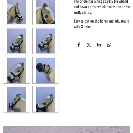
The bridle has a nice sparkly browband
and sewn on fur which makes the bridle
really sturdy.
Easy to put on the horse and adjustable
with 3 holes.
S
S
S
S
h
h
h
h
a
a
a
a
r
r
r
r
e
e
e
e