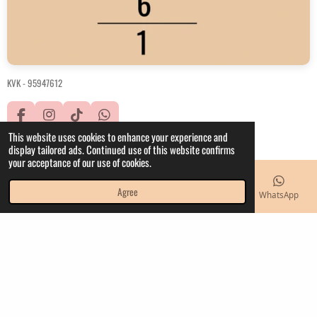
KVK -
95947612
F
I
T
W
a
n
i
h
This website uses cookies to enhance your experience and
© 2021 - 2023 IW.hobbyhorses
c
s
k
a
display tailored ads. Continued use of this website confirms
Powered by
JouwWeb
e
t
T
t
your acceptance of our use of cookies.
b
a
o
s
o
g
k
A
Agree
Email
Phone
Map
Instagram
WhatsApp
o
r
p
k
a
p
m