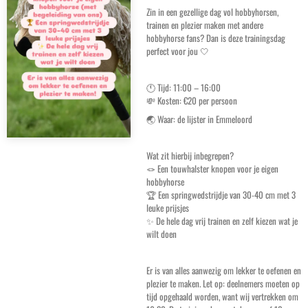
Zin in een gezellige dag vol hobbyhorsen,
trainen en plezier maken met andere
hobbyhorse fans? Dan is deze trainingsdag
perfect voor jou 🤍
🕚 Tijd: 11:00 – 16:00
💸 Kosten: €20 per persoon
🌏 Waar: de lijster in Emmeloord
Wat zit hierbij inbegrepen?
🪢 Een touwhalster knopen voor je eigen
hobbyhorse
🏆 Een springwedstrijdje van 30-40 cm met 3
leuke prijsjes
✨ De hele dag vrij trainen en zelf kiezen wat je
wilt doen
Er is van alles aanwezig om lekker te oefenen en
plezier te maken. Let op: deelnemers moeten op
tijd opgehaald worden, want wij vertrekken om