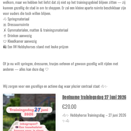
welkom, maar we hebben het liefst dat zij niet op het trainingsgebied blijven zitten — zij
kunnen gezellig de stad in om te shoppen. Er zal een kleine aparte ruimte beschikbaar zijn
voor ouders die toch willen blijven.
🐴 Springmateriaal
🎀 Dressuurruimte
🤸 Gymmaterialen, matten & trainingsmateriaal
🥤 Drinken aanwezig
👕 Kleedkamer aanwezig
🛍️ Een IW Hobbyhorses stand met leuke prijzen
Of je nu wilt springen, dressuren, trucjes oefenen of gewoon gezellig wilt rijden met
anderen — alles kan deze dag 🤍
Wij zorgen voor een gezellige en actieve dag waar plezier centraal staat 🐴✨
Deelname trainingsdag 27 juni 2026
€20.00
🐴✨ Hobbyhorse Trainingsdag – 27 juni 2026
✨🐴