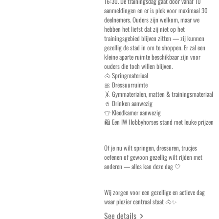
16:30. De trainingsdag gaat door vanaf 10
aanmeldingen en er is plek voor maximaal 30
deelnemers. Ouders zijn welkom, maar we
hebben het liefst dat zij niet op het
trainingsgebied blijven zitten — zij kunnen
gezellig de stad in om te shoppen. Er zal een
kleine aparte ruimte beschikbaar zijn voor
ouders die toch willen blijven.
🐴 Springmateriaal
🎀 Dressuurruimte
🤸 Gymmaterialen, matten & trainingsmateriaal
🥤 Drinken aanwezig
👕 Kleedkamer aanwezig
🛍️ Een IW Hobbyhorses stand met leuke prijzen
Of je nu wilt springen, dressuren, trucjes
oefenen of gewoon gezellig wilt rijden met
anderen — alles kan deze dag 🤍
Wij zorgen voor een gezellige en actieve dag
waar plezier centraal staat 🐴✨
See details