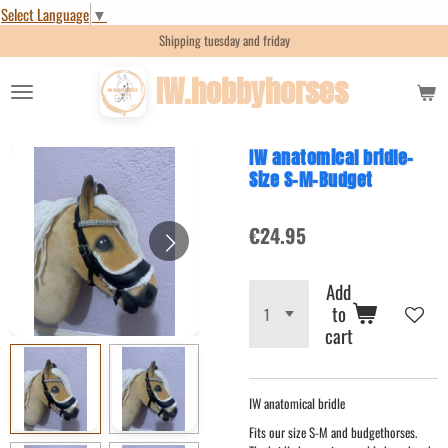
Select Language
▼
Skip
Shipping tuesday and friday
to
main
IW.hobbyhorses
content
IW anatomical bridle-
Size S-M-Budget
€24.95
Add
to
cart
IW anatomical bridle
Fits our size S-M and budgethorses.