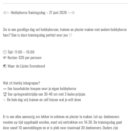
l
l
🐴✨ Hobbyhorse Trainingsdag – 27 juni 2026 ✨🐴
s
c
Zin in een gezellige dag vol hobbyhorsen, trainen en plezier maken met andere hobbyhorse
r
fans? Dan is deze trainingsdag perfect voor jou 🤍
e
e
🕚 Tijd: 11:00 – 16:00
n
💸 Kosten: €20 per persoon
🌏 Waar: de Lijster Emmeloord
Wat zit hierbij inbegrepen?
🪢 Een touwhalster knopen voor je eigen hobbyhorse
🏆 Een springwedstrijdje van 30-40 cm met 3 leuke prijsjes
✨ De hele dag vrij trainen en zelf kiezen wat je wilt doen
Er is van alles aanwezig om lekker te oefenen en plezier te maken. Let op: deelnemers
moeten op tijd opgehaald worden, want wij vertrekken om 16:30. De trainingsdag gaat
door vanaf 10 aanmeldingen en er is plek voor maximaal 30 deelnemers. Ouders zijn