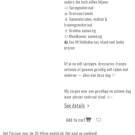
ouders die toch willen blijven.
🐴 Springmateriaal
🎀 Dressuurruimte
🤸 Gymmaterialen, matten &
trainingsmateriaal
🥤 Drinken aanwezig
👕 Kleedkamer aanwezig
🛍️ Een IW Hobbyhorses stand met leuke
prijzen
Of je nu wilt springen, dressuren, trucjes
oefenen of gewoon gezellig wilt rijden met
anderen — alles kan deze dag 🤍
Wij zorgen voor een gezellige en actieve dag
waar plezier centraal staat 🐴✨
See details
Add to cart
Het Parcour voor de 30-40cm wedstrijd. Het gaat op snelheid!