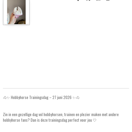
S
S
S
S
h
h
h
h
a
a
a
a
r
r
r
r
e
e
e
e
🐴✨ Hobbyhorse Trainingsdag – 27 juni 2026 ✨🐴
Zin in een gezellige dag vol hobbyhorsen, trainen en plezier maken met andere
hobbyhorse fans? Dan is deze trainingsdag perfect voor jou 🤍