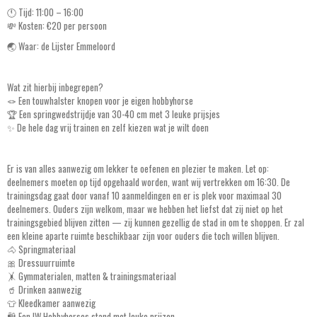
🕚 Tijd: 11:00 – 16:00
💸 Kosten: €20 per persoon
🌏 Waar: de Lijster Emmeloord
Wat zit hierbij inbegrepen?
🪢 Een touwhalster knopen voor je eigen hobbyhorse
🏆 Een springwedstrijdje van 30-40 cm met 3 leuke prijsjes
✨ De hele dag vrij trainen en zelf kiezen wat je wilt doen
Er is van alles aanwezig om lekker te oefenen en plezier te maken. Let op:
deelnemers moeten op tijd opgehaald worden, want wij vertrekken om 16:30. De
trainingsdag gaat door vanaf 10 aanmeldingen en er is plek voor maximaal 30
deelnemers. Ouders zijn welkom, maar we hebben het liefst dat zij niet op het
trainingsgebied blijven zitten — zij kunnen gezellig de stad in om te shoppen. Er zal
een kleine aparte ruimte beschikbaar zijn voor ouders die toch willen blijven.
🐴 Springmateriaal
🎀 Dressuurruimte
🤸 Gymmaterialen, matten & trainingsmateriaal
🥤 Drinken aanwezig
👕 Kleedkamer aanwezig
🛍️ Een IW Hobbyhorses stand met leuke prijzen