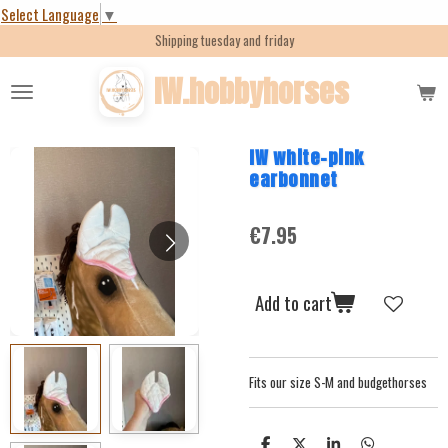
Select Language
▼
Skip
Shipping tuesday and friday
to
main
IW.hobbyhorses
content
IW white-pink
earbonnet
€7.95
Add to cart
Fits our size S-M and budgethorses