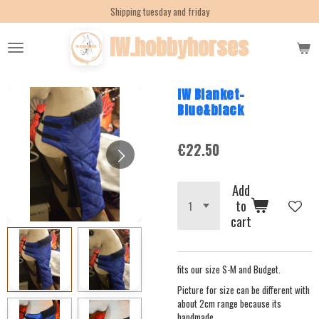
Shipping tuesday and friday
Skip
to
IW.hobbyhorses
main
content
IW Blanket-
Blue&black
€22.50
Add
to
cart
fits our size S-M and Budget.
Picture for size can be different with
about 2cm range because its
handmade.