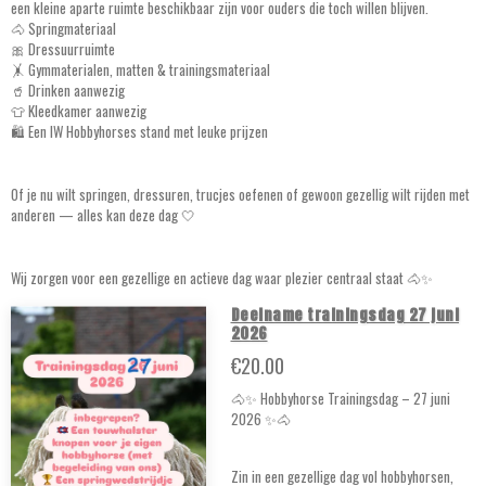
een kleine aparte ruimte beschikbaar zijn voor ouders die toch willen blijven.
🐴 Springmateriaal
🎀 Dressuurruimte
🤸 Gymmaterialen, matten & trainingsmateriaal
🥤 Drinken aanwezig
👕 Kleedkamer aanwezig
🛍️ Een IW Hobbyhorses stand met leuke prijzen
Of je nu wilt springen, dressuren, trucjes oefenen of gewoon gezellig wilt rijden met
anderen — alles kan deze dag 🤍
Wij zorgen voor een gezellige en actieve dag waar plezier centraal staat 🐴✨
Deelname trainingsdag 27 juni
2026
€20.00
🐴✨ Hobbyhorse Trainingsdag – 27 juni
2026 ✨🐴
Zin in een gezellige dag vol hobbyhorsen,