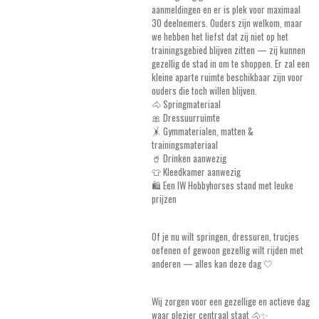
aanmeldingen en er is plek voor maximaal
30 deelnemers. Ouders zijn welkom, maar
we hebben het liefst dat zij niet op het
trainingsgebied blijven zitten — zij kunnen
gezellig de stad in om te shoppen. Er zal een
kleine aparte ruimte beschikbaar zijn voor
ouders die toch willen blijven.
🐴 Springmateriaal
🎀 Dressuurruimte
🤸 Gymmaterialen, matten &
trainingsmateriaal
🥤 Drinken aanwezig
👕 Kleedkamer aanwezig
🛍️ Een IW Hobbyhorses stand met leuke
prijzen
Of je nu wilt springen, dressuren, trucjes
oefenen of gewoon gezellig wilt rijden met
anderen — alles kan deze dag 🤍
Wij zorgen voor een gezellige en actieve dag
waar plezier centraal staat 🐴✨