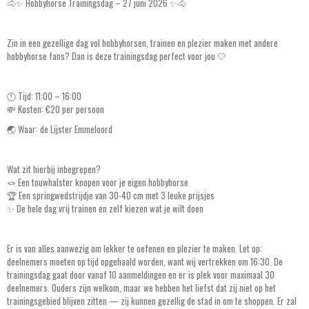
🐴✨ Hobbyhorse Trainingsdag – 27 juni 2026 ✨🐴
Zin in een gezellige dag vol hobbyhorsen, trainen en plezier maken met andere
hobbyhorse fans? Dan is deze trainingsdag perfect voor jou 🤍
🕚 Tijd: 11:00 – 16:00
💸 Kosten: €20 per persoon
🌏 Waar: de Lijster Emmeloord
Wat zit hierbij inbegrepen?
🪢 Een touwhalster knopen voor je eigen hobbyhorse
🏆 Een springwedstrijdje van 30-40 cm met 3 leuke prijsjes
✨ De hele dag vrij trainen en zelf kiezen wat je wilt doen
Er is van alles aanwezig om lekker te oefenen en plezier te maken. Let op:
deelnemers moeten op tijd opgehaald worden, want wij vertrekken om 16:30. De
trainingsdag gaat door vanaf 10 aanmeldingen en er is plek voor maximaal 30
deelnemers. Ouders zijn welkom, maar we hebben het liefst dat zij niet op het
trainingsgebied blijven zitten — zij kunnen gezellig de stad in om te shoppen. Er zal