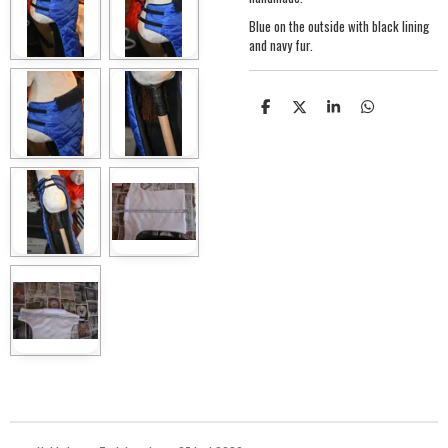
Blue on the outside with black lining
and navy fur.
S
S
S
S
h
h
h
h
a
a
a
a
r
r
r
r
e
e
e
e