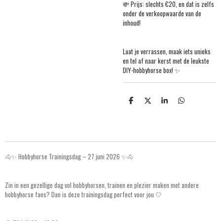
💸 Prijs: slechts €20, en dat is zelfs
onder de verkoopwaarde van de
inhoud!
Laat je verrassen, maak iets unieks
en tel af naar kerst met de leukste
DIY-hobbyhorse box! ✨
S
S
S
S
h
h
h
h
a
a
a
a
r
r
r
r
e
e
e
e
🐴✨ Hobbyhorse Trainingsdag – 27 juni 2026 ✨🐴
Zin in een gezellige dag vol hobbyhorsen, trainen en plezier maken met andere
hobbyhorse fans? Dan is deze trainingsdag perfect voor jou 🤍