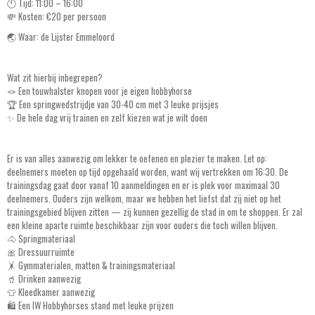
🕚 Tijd: 11:00 – 16:00
💸 Kosten: €20 per persoon
🌏 Waar: de Lijster Emmeloord
Wat zit hierbij inbegrepen?
🪢 Een touwhalster knopen voor je eigen hobbyhorse
🏆 Een springwedstrijdje van 30-40 cm met 3 leuke prijsjes
✨ De hele dag vrij trainen en zelf kiezen wat je wilt doen
Er is van alles aanwezig om lekker te oefenen en plezier te maken. Let op:
deelnemers moeten op tijd opgehaald worden, want wij vertrekken om 16:30. De
trainingsdag gaat door vanaf 10 aanmeldingen en er is plek voor maximaal 30
deelnemers. Ouders zijn welkom, maar we hebben het liefst dat zij niet op het
trainingsgebied blijven zitten — zij kunnen gezellig de stad in om te shoppen. Er zal
een kleine aparte ruimte beschikbaar zijn voor ouders die toch willen blijven.
🐴 Springmateriaal
🎀 Dressuurruimte
🤸 Gymmaterialen, matten & trainingsmateriaal
🥤 Drinken aanwezig
👕 Kleedkamer aanwezig
🛍️ Een IW Hobbyhorses stand met leuke prijzen