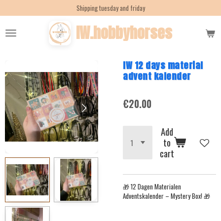
Shipping tuesday and friday
Skip
to
IW.hobbyhorses
main
content
IW 12 days material
advent kalender
€20.00
Add
to
cart
🎁 12 Dagen Materialen
Adventskalender – Mystery Box! 🎁