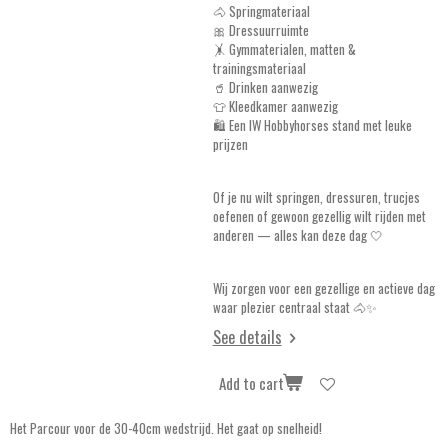
🐴 Springmateriaal
🎀 Dressuurruimte
🤸 Gymmaterialen, matten &
trainingsmateriaal
🥤 Drinken aanwezig
👕 Kleedkamer aanwezig
🛍️ Een IW Hobbyhorses stand met leuke
prijzen
Of je nu wilt springen, dressuren, trucjes
oefenen of gewoon gezellig wilt rijden met
anderen — alles kan deze dag 🤍
Wij zorgen voor een gezellige en actieve dag
waar plezier centraal staat 🐴✨
See details
Add to cart
Het Parcour voor de 30-40cm wedstrijd. Het gaat op snelheid!