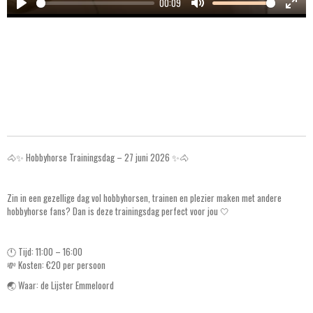
00:09
P
M
E
l
u
n
a
t
t
y
e
e
r
f
u
l
l
🐴✨ Hobbyhorse Trainingsdag – 27 juni 2026 ✨🐴
s
c
Zin in een gezellige dag vol hobbyhorsen, trainen en plezier maken met andere
r
hobbyhorse fans? Dan is deze trainingsdag perfect voor jou 🤍
e
e
🕚 Tijd: 11:00 – 16:00
n
💸 Kosten: €20 per persoon
🌏 Waar: de Lijster Emmeloord