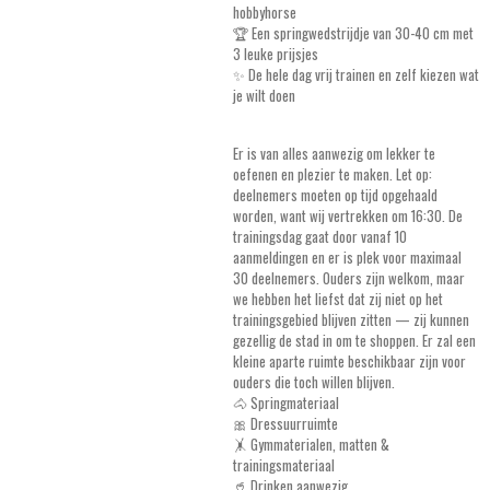
hobbyhorse
🏆 Een springwedstrijdje van 30-40 cm met
3 leuke prijsjes
✨ De hele dag vrij trainen en zelf kiezen wat
je wilt doen
Er is van alles aanwezig om lekker te
oefenen en plezier te maken. Let op:
deelnemers moeten op tijd opgehaald
worden, want wij vertrekken om 16:30. De
trainingsdag gaat door vanaf 10
aanmeldingen en er is plek voor maximaal
30 deelnemers. Ouders zijn welkom, maar
we hebben het liefst dat zij niet op het
trainingsgebied blijven zitten — zij kunnen
gezellig de stad in om te shoppen. Er zal een
kleine aparte ruimte beschikbaar zijn voor
ouders die toch willen blijven.
🐴 Springmateriaal
🎀 Dressuurruimte
🤸 Gymmaterialen, matten &
trainingsmateriaal
🥤 Drinken aanwezig