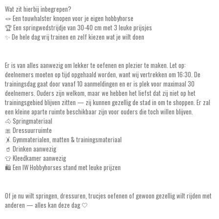
Wat zit hierbij inbegrepen?
🪢 Een touwhalster knopen voor je eigen hobbyhorse
🏆 Een springwedstrijdje van 30-40 cm met 3 leuke prijsjes
✨ De hele dag vrij trainen en zelf kiezen wat je wilt doen
Er is van alles aanwezig om lekker te oefenen en plezier te maken. Let op:
deelnemers moeten op tijd opgehaald worden, want wij vertrekken om 16:30. De
trainingsdag gaat door vanaf 10 aanmeldingen en er is plek voor maximaal 30
deelnemers. Ouders zijn welkom, maar we hebben het liefst dat zij niet op het
trainingsgebied blijven zitten — zij kunnen gezellig de stad in om te shoppen. Er zal
een kleine aparte ruimte beschikbaar zijn voor ouders die toch willen blijven.
🐴 Springmateriaal
🎀 Dressuurruimte
🤸 Gymmaterialen, matten & trainingsmateriaal
🥤 Drinken aanwezig
👕 Kleedkamer aanwezig
🛍️ Een IW Hobbyhorses stand met leuke prijzen
Of je nu wilt springen, dressuren, trucjes oefenen of gewoon gezellig wilt rijden met
anderen — alles kan deze dag 🤍