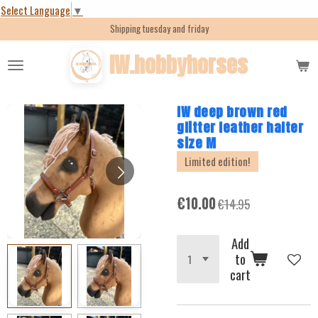
Select Language
▼
Skip
Shipping tuesday and friday
to
main
IW.hobbyhorses
content
IW deep brown red
glitter leather halter
size M
Limited edition!
€10.00
€14.95
Add
to
cart