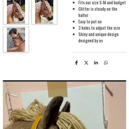
Fits our size S-M and budget
Glitter is steady on the
halter
Easy to put on
3 holes to adjust the size
Shiny and unique design
designed by us
S
S
S
S
h
h
h
h
a
a
a
a
r
r
r
r
e
e
e
e