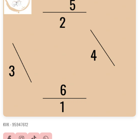
KVK -
95947612