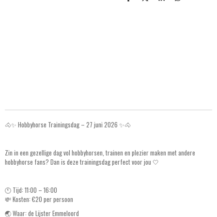
S
S
S
S
h
h
h
h
a
a
a
a
r
r
r
r
e
e
e
e
🐴✨ Hobbyhorse Trainingsdag – 27 juni 2026 ✨🐴
Zin in een gezellige dag vol hobbyhorsen, trainen en plezier maken met andere
hobbyhorse fans? Dan is deze trainingsdag perfect voor jou 🤍
🕚 Tijd: 11:00 – 16:00
💸 Kosten: €20 per persoon
🌏 Waar: de Lijster Emmeloord