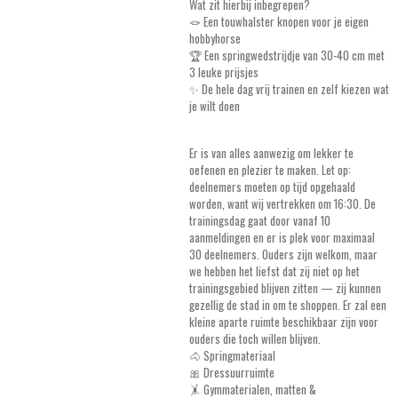
Wat zit hierbij inbegrepen?
🪢 Een touwhalster knopen voor je eigen
hobbyhorse
🏆 Een springwedstrijdje van 30-40 cm met
3 leuke prijsjes
✨ De hele dag vrij trainen en zelf kiezen wat
je wilt doen
Er is van alles aanwezig om lekker te
oefenen en plezier te maken. Let op:
deelnemers moeten op tijd opgehaald
worden, want wij vertrekken om 16:30. De
trainingsdag gaat door vanaf 10
aanmeldingen en er is plek voor maximaal
30 deelnemers. Ouders zijn welkom, maar
we hebben het liefst dat zij niet op het
trainingsgebied blijven zitten — zij kunnen
gezellig de stad in om te shoppen. Er zal een
kleine aparte ruimte beschikbaar zijn voor
ouders die toch willen blijven.
🐴 Springmateriaal
🎀 Dressuurruimte
🤸 Gymmaterialen, matten &