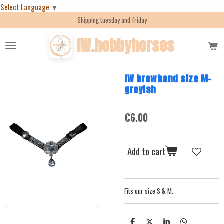
Select Language
▼
Skip
Shipping tuesday and friday
to
main
IW.hobbyhorses
content
IW browband size M-
greyish
€6.00
Add to cart
Fits our size S & M.