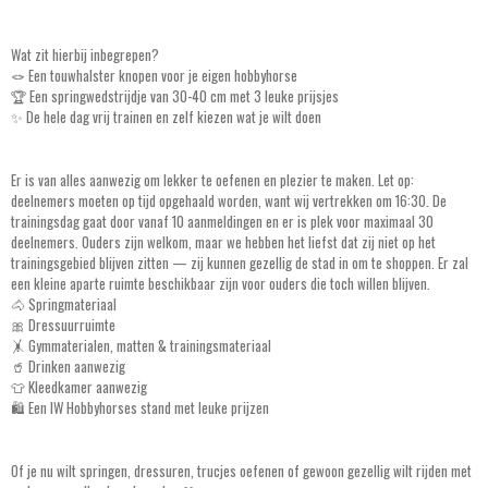
Wat zit hierbij inbegrepen?
🪢 Een touwhalster knopen voor je eigen hobbyhorse
🏆 Een springwedstrijdje van 30-40 cm met 3 leuke prijsjes
✨ De hele dag vrij trainen en zelf kiezen wat je wilt doen
Er is van alles aanwezig om lekker te oefenen en plezier te maken. Let op:
deelnemers moeten op tijd opgehaald worden, want wij vertrekken om 16:30. De
trainingsdag gaat door vanaf 10 aanmeldingen en er is plek voor maximaal 30
deelnemers. Ouders zijn welkom, maar we hebben het liefst dat zij niet op het
trainingsgebied blijven zitten — zij kunnen gezellig de stad in om te shoppen. Er zal
een kleine aparte ruimte beschikbaar zijn voor ouders die toch willen blijven.
🐴 Springmateriaal
🎀 Dressuurruimte
🤸 Gymmaterialen, matten & trainingsmateriaal
🥤 Drinken aanwezig
👕 Kleedkamer aanwezig
🛍️ Een IW Hobbyhorses stand met leuke prijzen
Of je nu wilt springen, dressuren, trucjes oefenen of gewoon gezellig wilt rijden met