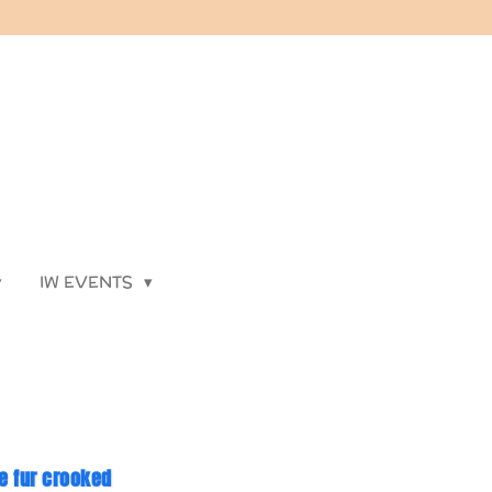
IW EVENTS
te fur crooked