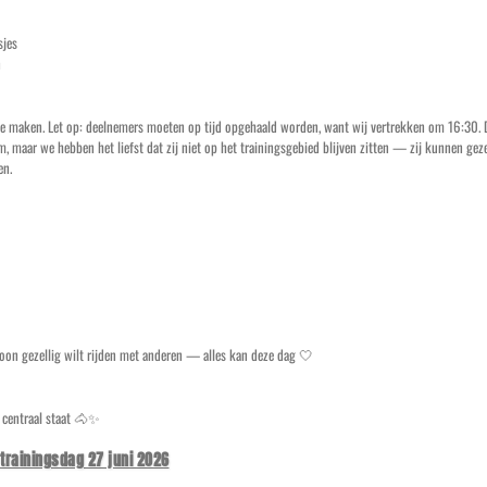
sjes
n
r te maken. Let op: deelnemers moeten op tijd opgehaald worden, want wij vertrekken om 16:30.
 maar we hebben het liefst dat zij niet op het trainingsgebied blijven zitten — zij kunnen gezel
en.
woon gezellig wilt rijden met anderen — alles kan deze dag 🤍
r centraal staat 🐴✨
trainingsdag 27 juni 2026