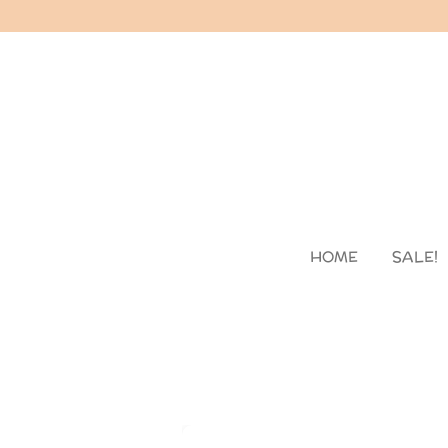
Skip
to
main
content
HOME
SALE!