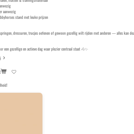
anwezig
r aanwezig
bbyhorses stand met leuke prijzen
 springen, dressuren, trucjes oefenen of gewoon gezellig wilt rijden met anderen — alles kan de
or een gezellige en actieve dag waar plezier centraal staat 🐴✨
s
t
lheid!