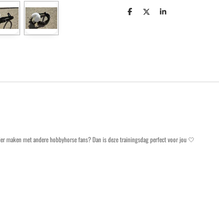
S
S
S
h
h
h
a
a
a
r
r
r
e
e
e
ezier maken met andere hobbyhorse fans? Dan is deze trainingsdag perfect voor jou 🤍