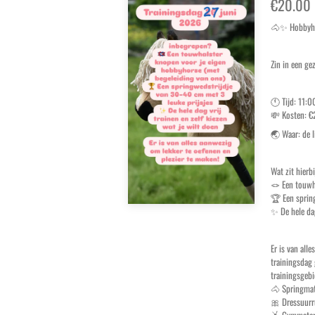
€20.00
🐴✨ Hobbyho
Zin in een ge
🕚 Tijd: 11:
💸 Kosten: €
🌏 Waar: de 
Wat zit hierb
🪢 Een touwh
🏆 Een spring
✨ De hele dag
Er is van all
trainingsdag 
trainingsgebi
🐴 Springmat
🎀 Dressuurr
🤸 Gymmateri