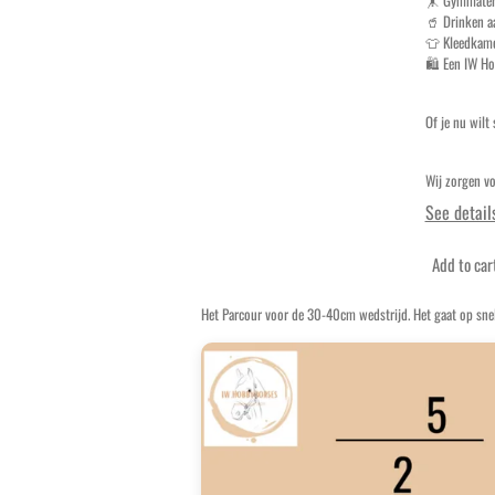
🥤 Drinken a
👕 Kleedkame
🛍️ Een IW Ho
Of je nu wilt
Wij zorgen vo
See detail
Add to car
Het Parcour voor de 30-40cm wedstrijd. Het gaat op sne