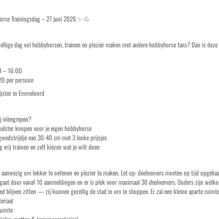
rse Trainingsdag – 27 juni 2026 ✨🐴
zellige dag vol hobbyhorsen, trainen en plezier maken met andere hobbyhorse fans? Dan is deze 
00 – 16:00
20 per persoon
lijster in Emmeloord
ij inbegrepen?
alster knopen voor je eigen hobbyhorse
wedstrijdje van 30-40 cm met 3 leuke prijsjes
 vrij trainen en zelf kiezen wat je wilt doen
es aanwezig om lekker te oefenen en plezier te maken. Let op: deelnemers moeten op tijd opgeh
gaat door vanaf 10 aanmeldingen en er is plek voor maximaal 30 deelnemers. Ouders zijn welkom,
ed blijven zitten — zij kunnen gezellig de stad in om te shoppen. Er zal een kleine aparte ruimte
eriaal
uimte
alen, matten & trainingsmateriaal