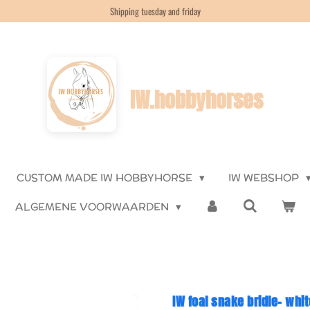
Shipping tuesday and friday
IW.hobbyhorses
CUSTOM MADE IW HOBBYHORSE
IW WEBSHOP
ALGEMENE VOORWAARDEN
IW foal snake bridle- whi