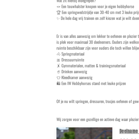
Wat zit hierbij inbegrepen?
🪢 Een touwhalster knopen voor je eigen hobbyhorse
🏆 Een springwedstrijdje van 30-40 cm met 3 leuke prij
✨ De hele dag vrij trainen en zelf kiezen wat je wilt doe
Er is van alles aanwezig om lekker te oefenen en plezie
is plek voor maximaal 30 deelnemers. Ouders zijn welkom,
ruimte beschikbaar zijn voor ouders die toch willen blijv
🐴 Springmateriaal
🎀 Dressuurruimte
🤸 Gymmaterialen, matten & trainingsmateriaal
🥤 Drinken aanwezig
👕 Kleedkamer aanwezig
🛍️ Een IW Hobbyhorses stand met leuke prijzen
Of je nu wilt springen, dressuren, trucjes oefenen of ge
Wij zorgen voor een gezellige en actieve dag waar plezie
Deelname 