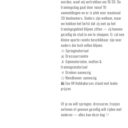
worden, want wij vertrekken om 16:30. De
trainingsdag gaat door vanaf 10
aanmeldingen en er is plek voor maximaal
30 deelnemers. Ouders zijn welkom, maar
we hebben het liefst dat zij niet op het
trainingsgebied blijven zitten — zij kunnen
gezellig de stad in om te shoppen. Er zal een
kleine aparte ruimte beschikbaar zijn voor
ouders die toch willen blijven.
🐴 Springmateriaal
🎀 Dressuurruimte
🤸 Gymmaterialen, matten &
trainingsmateriaal
🥤 Drinken aanwezig
👕 Kleedkamer aanwezig
🛍️ Een IW Hobbyhorses stand met leuke
prijzen
Of je nu wilt springen, dressuren, trucjes
oefenen of gewoon gezellig wilt rijden met
anderen — alles kan deze dag 🤍