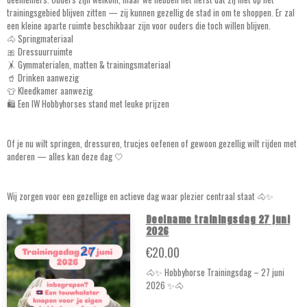
trainingsgebied blijven zitten — zij kunnen gezellig de stad in om te shoppen. Er zal
een kleine aparte ruimte beschikbaar zijn voor ouders die toch willen blijven.
🐴 Springmateriaal
🎀 Dressuurruimte
🤸 Gymmaterialen, matten & trainingsmateriaal
🥤 Drinken aanwezig
👕 Kleedkamer aanwezig
🛍️ Een IW Hobbyhorses stand met leuke prijzen
Of je nu wilt springen, dressuren, trucjes oefenen of gewoon gezellig wilt rijden met
anderen — alles kan deze dag 🤍
Wij zorgen voor een gezellige en actieve dag waar plezier centraal staat 🐴✨
Deelname trainingsdag 27 juni
2026
€20.00
🐴✨ Hobbyhorse Trainingsdag – 27 juni
2026 ✨🐴