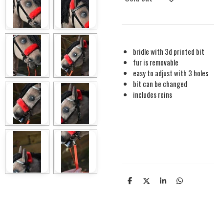
bridle with 3d printed bit
fur is removable
easy to adjust with 3 holes
bit can be changed
includes reins
S
S
S
S
h
h
h
h
a
a
a
a
r
r
r
r
e
e
e
e