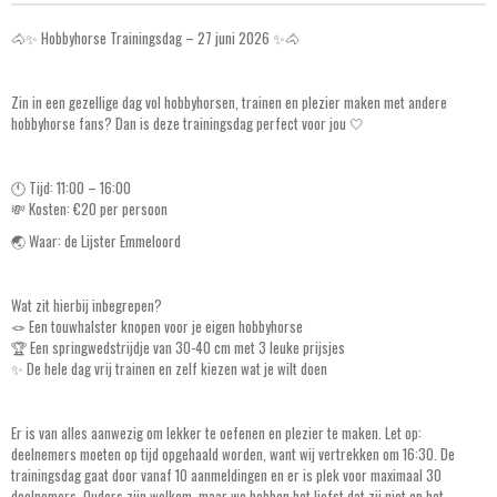
🐴✨ Hobbyhorse Trainingsdag – 27 juni 2026 ✨🐴
Zin in een gezellige dag vol hobbyhorsen, trainen en plezier maken met andere
hobbyhorse fans? Dan is deze trainingsdag perfect voor jou 🤍
🕚 Tijd: 11:00 – 16:00
💸 Kosten: €20 per persoon
🌏 Waar: de Lijster Emmeloord
Wat zit hierbij inbegrepen?
🪢 Een touwhalster knopen voor je eigen hobbyhorse
🏆 Een springwedstrijdje van 30-40 cm met 3 leuke prijsjes
✨ De hele dag vrij trainen en zelf kiezen wat je wilt doen
Er is van alles aanwezig om lekker te oefenen en plezier te maken. Let op:
deelnemers moeten op tijd opgehaald worden, want wij vertrekken om 16:30. De
trainingsdag gaat door vanaf 10 aanmeldingen en er is plek voor maximaal 30
deelnemers. Ouders zijn welkom, maar we hebben het liefst dat zij niet op het