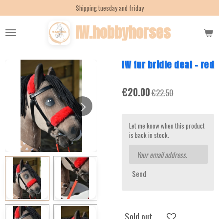
Shipping tuesday and friday
Skip
to
IW.hobbyhorses
main
content
IW fur bridle deal - red
€20.00
€22.50
Let me know when this product
is back in stock.
Send
Sold out