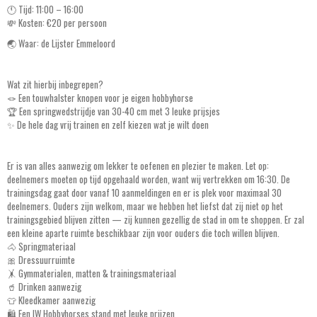
🕚 Tijd: 11:00 – 16:00
💸 Kosten: €20 per persoon
🌏 Waar: de Lijster Emmeloord
Wat zit hierbij inbegrepen?
🪢 Een touwhalster knopen voor je eigen hobbyhorse
🏆 Een springwedstrijdje van 30-40 cm met 3 leuke prijsjes
✨ De hele dag vrij trainen en zelf kiezen wat je wilt doen
Er is van alles aanwezig om lekker te oefenen en plezier te maken. Let op:
deelnemers moeten op tijd opgehaald worden, want wij vertrekken om 16:30. De
trainingsdag gaat door vanaf 10 aanmeldingen en er is plek voor maximaal 30
deelnemers. Ouders zijn welkom, maar we hebben het liefst dat zij niet op het
trainingsgebied blijven zitten — zij kunnen gezellig de stad in om te shoppen. Er zal
een kleine aparte ruimte beschikbaar zijn voor ouders die toch willen blijven.
🐴 Springmateriaal
🎀 Dressuurruimte
🤸 Gymmaterialen, matten & trainingsmateriaal
🥤 Drinken aanwezig
👕 Kleedkamer aanwezig
🛍️ Een IW Hobbyhorses stand met leuke prijzen