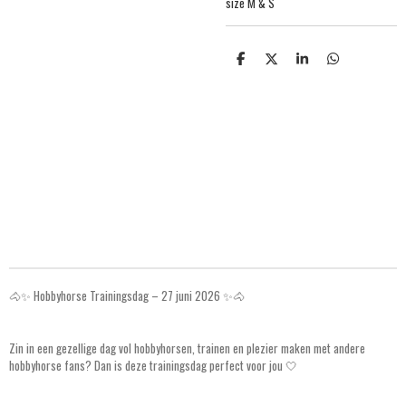
size M & S
S
S
S
S
h
h
h
h
a
a
a
a
r
r
r
r
e
e
e
e
🐴✨ Hobbyhorse Trainingsdag – 27 juni 2026 ✨🐴
Zin in een gezellige dag vol hobbyhorsen, trainen en plezier maken met andere
hobbyhorse fans? Dan is deze trainingsdag perfect voor jou 🤍