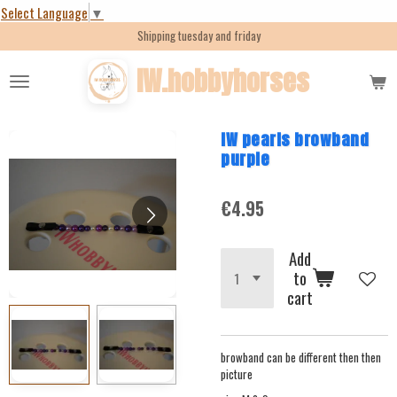
Select Language
▼
Skip
Shipping tuesday and friday
to
main
IW.hobbyhorses
content
IW pearls browband
purple
€4.95
Add
to
cart
browband can be different then then
picture