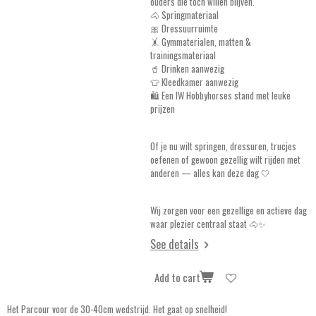
ouders die toch willen blijven.
🐴 Springmateriaal
🎀 Dressuurruimte
🤸 Gymmaterialen, matten &
trainingsmateriaal
🥤 Drinken aanwezig
👕 Kleedkamer aanwezig
🛍️ Een IW Hobbyhorses stand met leuke
prijzen
Of je nu wilt springen, dressuren, trucjes
oefenen of gewoon gezellig wilt rijden met
anderen — alles kan deze dag 🤍
Wij zorgen voor een gezellige en actieve dag
waar plezier centraal staat 🐴✨
See details
Add to cart
Het Parcour voor de 30-40cm wedstrijd. Het gaat op snelheid!