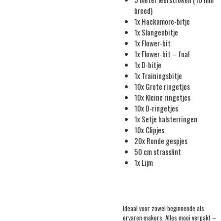
breed)
1x Hackamore-bitje
1x Slangenbitje
1x Flower-bit
1x Flower-bit – foal
1x D-bitje
1x Trainingsbitje
10x Grote ringetjes
10x Kleine ringetjes
10x D-ringetjes
1x Setje halsterringen
10x Clipjes
20x Ronde gespjes
50 cm strasslint
1x Lijm
Ideaal voor zowel beginnende als
ervaren makers. Alles mooi verpakt –