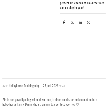
perfect als cadeau of om direct mee
aan de slag te gaan!
S
S
S
S
h
h
h
h
a
a
a
a
r
r
r
r
e
e
e
e
🐴✨ Hobbyhorse Trainingsdag – 27 juni 2026 ✨🐴
Zin in een gezellige dag vol hobbyhorsen, trainen en plezier maken met andere
hobbyhorse fans? Dan is deze trainingsdag perfect voor jou 🤍