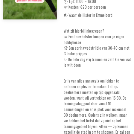
🕚 Tijd: 11:00 – 16:00
💸 Kosten: €20 per persoon
🌏 Waar: de lijster in Emmeloord
Wat zit hierbij inbegrepen?
🪢 Een touwhalster knopen voor je eigen
hobbyhorse
🏆 Een springwedstrijdje van 30-40 cm met
3 leuke prijsjes
✨ De hele dag vrij trainen en zelf kiezen wat
je wilt doen
Er is van alles aanwezig om lekker te
oefenen en plezier te maken. Let op:
deelnemers moeten op tijd opgehaald
worden, want wij vertrekken om 16:30. De
trainingsdag gaat door vanaf 10
aanmeldingen en er is plek voor maximaal
30 deelnemers. Ouders zijn welkom, maar
we hebben het liefst dat zij niet op het
trainingsgebied blijven zitten — zij kunnen
gezellig de stad in om te shoppen. Er zal een