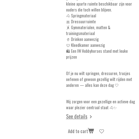
kleine aparte ruimte beschikbaar zijn voor
ouders die toch willen blijven.
🐴 Springmateriaal
🎀 Dressuurruimte
🤸 Gymmaterialen, matten &
trainingsmateriaal
🥤 Drinken aanwezig
👕 Kleedkamer aanwezig
🛍️ Een IW Hobbyhorses stand met leuke
prijzen
Of je nu wilt springen, dressuren, trucjes
oefenen of gewoon gezellig wilt rijden met
anderen — alles kan deze dag 🤍
Wij zorgen voor een gezellige en actieve dag
waar plezier centraal staat 🐴✨
See details
Add to cart