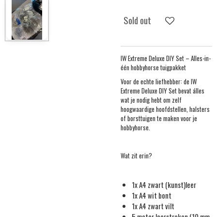
Sold out
IW Extreme Deluxe DIY Set – Alles-in-
één hobbyhorse tuigpakket
Voor de echte liefhebber: de IW
Extreme Deluxe DIY Set bevat álles
wat je nodig hebt om zelf
hoogwaardige hoofdstellen, halsters
of borsttuigen te maken voor je
hobbyhorse.
Wat zit erin?
1x A4 zwart (kunst)leer
1x A4 wit bont
1x A4 zwart vilt
5 meter leerstroken (10 mm