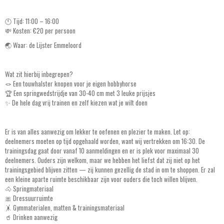
🕚 Tijd: 11:00 – 16:00
💸 Kosten: €20 per persoon
🌏 Waar: de Lijster Emmeloord
Wat zit hierbij inbegrepen?
🪢 Een touwhalster knopen voor je eigen hobbyhorse
🏆 Een springwedstrijdje van 30-40 cm met 3 leuke prijsjes
✨ De hele dag vrij trainen en zelf kiezen wat je wilt doen
Er is van alles aanwezig om lekker te oefenen en plezier te maken. Let op:
deelnemers moeten op tijd opgehaald worden, want wij vertrekken om 16:30. De
trainingsdag gaat door vanaf 10 aanmeldingen en er is plek voor maximaal 30
deelnemers. Ouders zijn welkom, maar we hebben het liefst dat zij niet op het
trainingsgebied blijven zitten — zij kunnen gezellig de stad in om te shoppen. Er zal
een kleine aparte ruimte beschikbaar zijn voor ouders die toch willen blijven.
🐴 Springmateriaal
🎀 Dressuurruimte
🤸 Gymmaterialen, matten & trainingsmateriaal
🥤 Drinken aanwezig