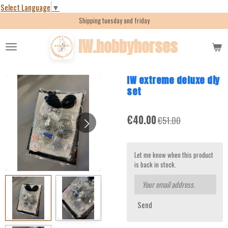
Select Language
▼
Skip
Shipping tuesday and friday
to
main
IW.hobbyhorses
content
IW extreme deluxe diy
set
€40.00
€51.00
Let me know when this product
is back in stock.
Send