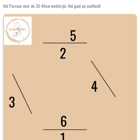
Het Parcour voor de 30-40cm wedstrijd. Het gaat op snelheid!