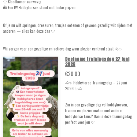
👕 Kleedkamer aanwezig
🛍️ Een IW Hobbyhorses stand met leuke prijzen
Of je nu wilt springen, dressuren, trucjes oefenen of gewoon gezellig wilt rijden met
anderen — alles kan deze dag 🤍
Wij zorgen voor een gezellige en actieve dag waar plezier centraal staat 🐴✨
Deelname trainingsdag 27 juni
2026
€20.00
🐴✨ Hobbyhorse Trainingsdag – 27 juni
2026 ✨🐴
Zin in een gezellige dag vol hobbyhorsen,
trainen en plezier maken met andere
hobbyhorse fans? Dan is deze trainingsdag
perfect voor jou 🤍