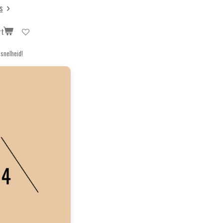
s
rt
snelheid!