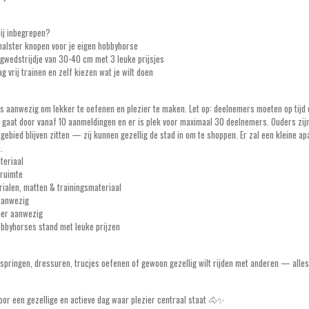
bij inbegrepen?
alster knopen voor je eigen hobbyhorse
gwedstrijdje van 30-40 cm met 3 leuke prijsjes
g vrij trainen en zelf kiezen wat je wilt doen
les aanwezig om lekker te oefenen en plezier te maken. Let op: deelnemers moeten op tij
 gaat door vanaf 10 aanmeldingen en er is plek voor maximaal 30 deelnemers. Ouders zijn 
sgebied blijven zitten — zij kunnen gezellig de stad in om te shoppen. Er zal een kleine a
.
teriaal
ruimte
ialen, matten & trainingsmateriaal
aanwezig
er aanwezig
obbyhorses stand met leuke prijzen
t springen, dressuren, trucjes oefenen of gewoon gezellig wilt rijden met anderen — alle
oor een gezellige en actieve dag waar plezier centraal staat 🐴✨