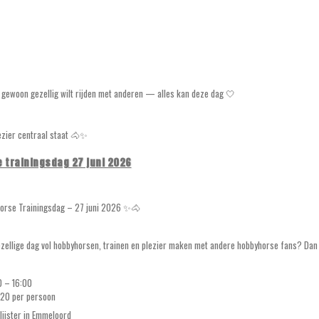
f gewoon gezellig wilt rijden met anderen — alles kan deze dag 🤍
lezier centraal staat 🐴✨
 trainingsdag 27 juni 2026
rse Trainingsdag – 27 juni 2026 ✨🐴
ezellige dag vol hobbyhorsen, trainen en plezier maken met andere hobbyhorse fans? Dan 
00 – 16:00
€20 per persoon
lijster in Emmeloord