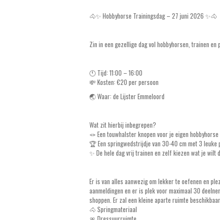
🐴✨ Hobbyhorse Trainingsdag – 27 juni 2026 ✨🐴
Zin in een gezellige dag vol hobbyhorsen, trainen e
🕚 Tijd: 11:00 – 16:00
💸 Kosten: €20 per persoon
🌏 Waar: de Lijster Emmeloord
Wat zit hierbij inbegrepen?
🪢 Een touwhalster knopen voor je eigen hobbyhorse
🏆 Een springwedstrijdje van 30-40 cm met 3 leuke p
✨ De hele dag vrij trainen en zelf kiezen wat je wilt 
Er is van alles aanwezig om lekker te oefenen en ple
aanmeldingen en er is plek voor maximaal 30 deelneme
shoppen. Er zal een kleine aparte ruimte beschikbaar 
🐴 Springmateriaal
🎀 Dressuurruimte