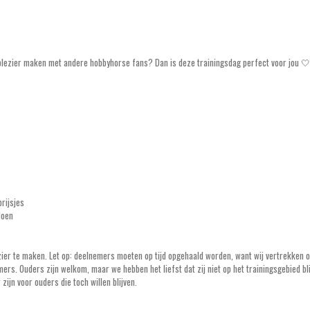
n plezier maken met andere hobbyhorse fans? Dan is deze trainingsdag perfect voor jou 🤍
rijsjes
doen
zier te maken. Let op: deelnemers moeten op tijd opgehaald worden, want wij vertrekken 
rs. Ouders zijn welkom, maar we hebben het liefst dat zij niet op het trainingsgebied bli
zijn voor ouders die toch willen blijven.