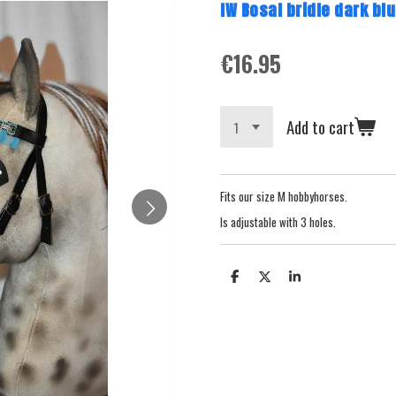
IW Bosal bridle dark bl
€16.95
Add to cart
Fits our size M hobbyhorses.
Is adjustable with 3 holes.
S
S
S
h
h
h
a
a
a
r
r
r
e
e
e