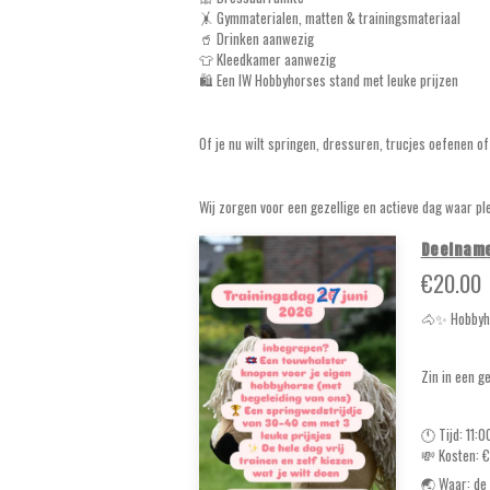
🤸 Gymmaterialen, matten & trainingsmateriaal
🥤 Drinken aanwezig
👕 Kleedkamer aanwezig
🛍️ Een IW Hobbyhorses stand met leuke prijzen
Of je nu wilt springen, dressuren, trucjes oefenen o
Wij zorgen voor een gezellige en actieve dag waar p
Deelname
€20.00
🐴✨ Hobbyho
Zin in een g
🕚 Tijd: 11:
💸 Kosten: 
🌏 Waar: de 