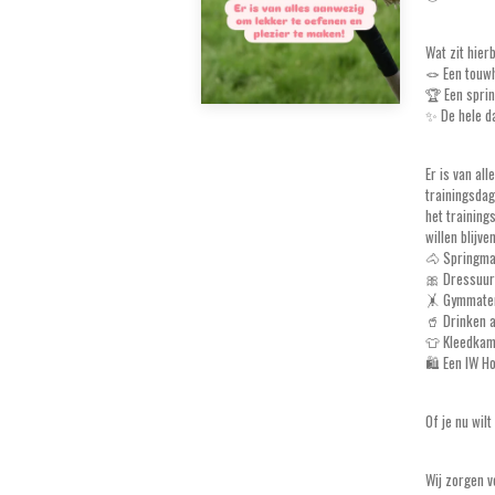
Wat zit hier
🪢 Een touwh
🏆 Een sprin
✨ De hele da
Er is van al
trainingsdag
het training
willen blijven
🐴 Springma
🎀 Dressuur
🤸 Gymmater
🥤 Drinken 
👕 Kleedkam
🛍️ Een IW H
Of je nu wil
Wij zorgen v