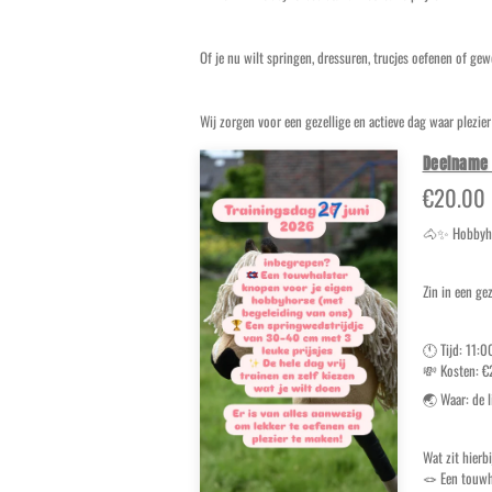
Of je nu wilt springen, dressuren, trucjes oefenen of ge
Wij zorgen voor een gezellige en actieve dag waar plezie
Deelname 
€20.00
🐴✨ Hobbyho
Zin in een ge
🕚 Tijd: 11:
💸 Kosten: €
🌏 Waar: de 
Wat zit hierb
🪢 Een touwh