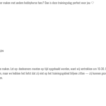
ezier maken met andere hobbyhorse fans? Dan is deze trainingsdag perfect voor jou 🤍
sjes
n
r te maken. Let op: deelnemers moeten op tijd opgehaald worden, want wij vertrekken om 16:30.
 maar we hebben het liefst dat zij niet op het trainingsgebied blijven zitten — zij kunnen gezel
en.