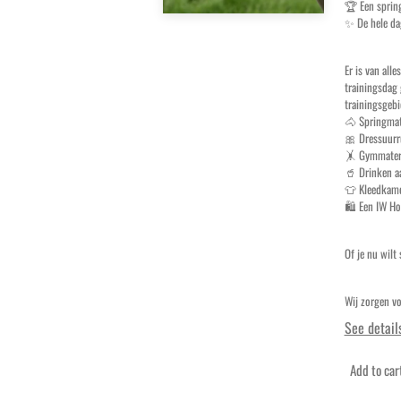
🏆 Een spring
✨ De hele dag
Er is van all
trainingsdag 
trainingsgebi
🐴 Springmat
🎀 Dressuurr
🤸 Gymmateri
🥤 Drinken a
👕 Kleedkame
🛍️ Een IW Ho
Of je nu wilt
Wij zorgen vo
See detail
Add to car