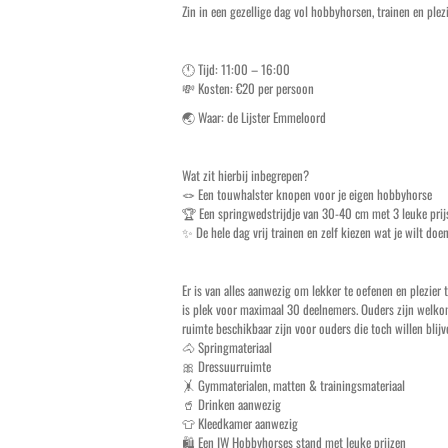
Zin in een gezellige dag vol hobbyhorsen, trainen en pl
🕚 Tijd: 11:00 – 16:00
💸 Kosten: €20 per persoon
🌏 Waar: de Lijster Emmeloord
Wat zit hierbij inbegrepen?
🪢 Een touwhalster knopen voor je eigen hobbyhorse
🏆 Een springwedstrijdje van 30-40 cm met 3 leuke prij
✨ De hele dag vrij trainen en zelf kiezen wat je wilt doe
Er is van alles aanwezig om lekker te oefenen en plezie
is plek voor maximaal 30 deelnemers. Ouders zijn welkom,
ruimte beschikbaar zijn voor ouders die toch willen blijv
🐴 Springmateriaal
🎀 Dressuurruimte
🤸 Gymmaterialen, matten & trainingsmateriaal
🥤 Drinken aanwezig
👕 Kleedkamer aanwezig
🛍️ Een IW Hobbyhorses stand met leuke prijzen