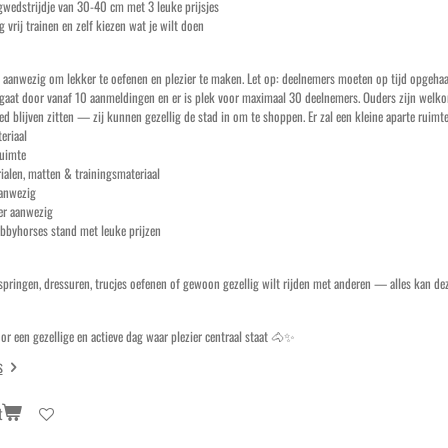
wedstrijdje van 30-40 cm met 3 leuke prijsjes
 vrij trainen en zelf kiezen wat je wilt doen
es aanwezig om lekker te oefenen en plezier te maken. Let op: deelnemers moeten op tijd opgeh
gaat door vanaf 10 aanmeldingen en er is plek voor maximaal 30 deelnemers. Ouders zijn welkom,
ed blijven zitten — zij kunnen gezellig de stad in om te shoppen. Er zal een kleine aparte ruimte
eriaal
uimte
alen, matten & trainingsmateriaal
anwezig
r aanwezig
bbyhorses stand met leuke prijzen
 springen, dressuren, trucjes oefenen of gewoon gezellig wilt rijden met anderen — alles kan de
or een gezellige en actieve dag waar plezier centraal staat 🐴✨
s
t