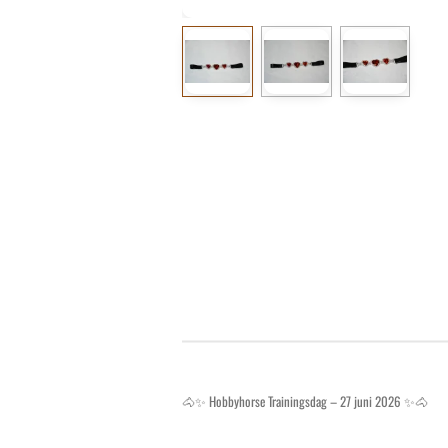
🐴✨ Hobbyhorse Trainingsdag – 27 juni 2026 ✨🐴