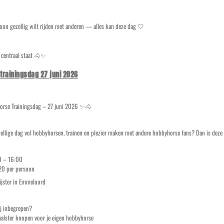
woon gezellig wilt rijden met anderen — alles kan deze dag 🤍
r centraal staat 🐴✨
trainingsdag 27 juni 2026
rse Trainingsdag – 27 juni 2026 ✨🐴
zellige dag vol hobbyhorsen, trainen en plezier maken met andere hobbyhorse fans? Dan is deze 
00 – 16:00
20 per persoon
lijster in Emmeloord
ij inbegrepen?
alster knopen voor je eigen hobbyhorse