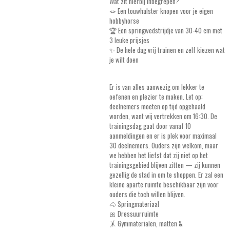
Wat zit hierbij inbegrepen?
🪢 Een touwhalster knopen voor je eigen
hobbyhorse
🏆 Een springwedstrijdje van 30-40 cm met
3 leuke prijsjes
✨ De hele dag vrij trainen en zelf kiezen wat
je wilt doen
Er is van alles aanwezig om lekker te
oefenen en plezier te maken. Let op:
deelnemers moeten op tijd opgehaald
worden, want wij vertrekken om 16:30. De
trainingsdag gaat door vanaf 10
aanmeldingen en er is plek voor maximaal
30 deelnemers. Ouders zijn welkom, maar
we hebben het liefst dat zij niet op het
trainingsgebied blijven zitten — zij kunnen
gezellig de stad in om te shoppen. Er zal een
kleine aparte ruimte beschikbaar zijn voor
ouders die toch willen blijven.
🐴 Springmateriaal
🎀 Dressuurruimte
🤸 Gymmaterialen, matten &