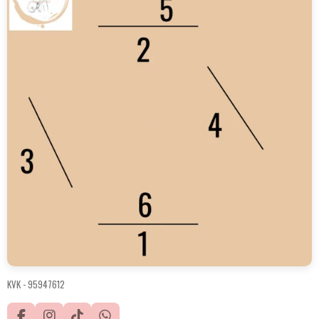
KVK -
95947612