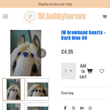
Shipping tuesday and friday
Skip
to
IW.hobbyhorses
main
content
IW browband hearts -
Dark blue 09
€4.95
Add
to
cart
15cm long.
S
S
S
S