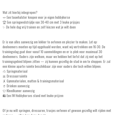
Wat zit hierbij inbegrepen?
🪢 Een touwhalster knopen voor je eigen hobbyhorse
🏆 Een springwedstrijdje van 30-40 cm met 3 leuke prijsjes
✨ De hele dag vrij trainen en zelf kiezen wat je wilt doen
Er is van alles aanwezig om lekker te oefenen en plezier te maken. Let op:
deelnemers moeten op tijd opgehaald worden, want wij vertrekken om 16:30. De
trainingsdag gaat door vanaf 10 aanmeldingen en er is plek voor maximaal 30
deelnemers. Ouders zijn welkom, maar we hebben het liefst dat zij niet op het
trainingsgebied blijven zitten — zij kunnen gezellig de stad in om te shoppen. Er zal
een kleine aparte ruimte beschikbaar zijn voor ouders die toch willen blijven.
🐴 Springmateriaal
🎀 Dressuurruimte
🤸 Gymmaterialen, matten & trainingsmateriaal
🥤 Drinken aanwezig
👕 Kleedkamer aanwezig
🛍️ Een IW Hobbyhorses stand met leuke prijzen
Of je nu wilt springen, dressuren, trucjes oefenen of gewoon gezellig wilt rijden met