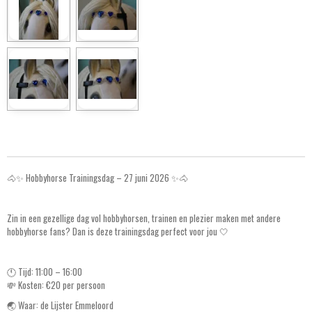
h
h
h
h
a
a
a
a
r
r
r
r
e
e
e
e
🐴✨ Hobbyhorse Trainingsdag – 27 juni 2026 ✨🐴
Zin in een gezellige dag vol hobbyhorsen, trainen en plezier maken met andere
hobbyhorse fans? Dan is deze trainingsdag perfect voor jou 🤍
🕚 Tijd: 11:00 – 16:00
💸 Kosten: €20 per persoon
🌏 Waar: de Lijster Emmeloord