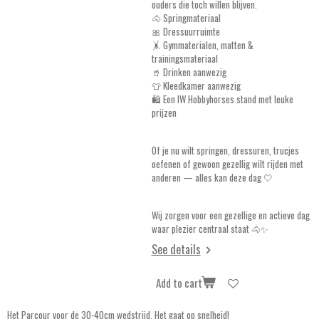
ouders die toch willen blijven.
🐴 Springmateriaal
🎀 Dressuurruimte
🤸 Gymmaterialen, matten &
trainingsmateriaal
🥤 Drinken aanwezig
👕 Kleedkamer aanwezig
🛍️ Een IW Hobbyhorses stand met leuke
prijzen
Of je nu wilt springen, dressuren, trucjes
oefenen of gewoon gezellig wilt rijden met
anderen — alles kan deze dag 🤍
Wij zorgen voor een gezellige en actieve dag
waar plezier centraal staat 🐴✨
See details
Add to cart
Het Parcour voor de 30-40cm wedstrijd. Het gaat op snelheid!