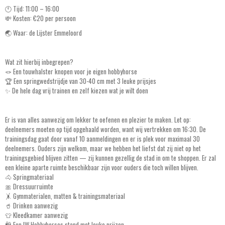
🕚 Tijd: 11:00 – 16:00
💸 Kosten: €20 per persoon
🌏 Waar: de Lijster Emmeloord
Wat zit hierbij inbegrepen?
🪢 Een touwhalster knopen voor je eigen hobbyhorse
🏆 Een springwedstrijdje van 30-40 cm met 3 leuke prijsjes
✨ De hele dag vrij trainen en zelf kiezen wat je wilt doen
Er is van alles aanwezig om lekker te oefenen en plezier te maken. Let op:
deelnemers moeten op tijd opgehaald worden, want wij vertrekken om 16:30. De
trainingsdag gaat door vanaf 10 aanmeldingen en er is plek voor maximaal 30
deelnemers. Ouders zijn welkom, maar we hebben het liefst dat zij niet op het
trainingsgebied blijven zitten — zij kunnen gezellig de stad in om te shoppen. Er zal
een kleine aparte ruimte beschikbaar zijn voor ouders die toch willen blijven.
🐴 Springmateriaal
🎀 Dressuurruimte
🤸 Gymmaterialen, matten & trainingsmateriaal
🥤 Drinken aanwezig
👕 Kleedkamer aanwezig
🛍️ Een IW Hobbyhorses stand met leuke prijzen