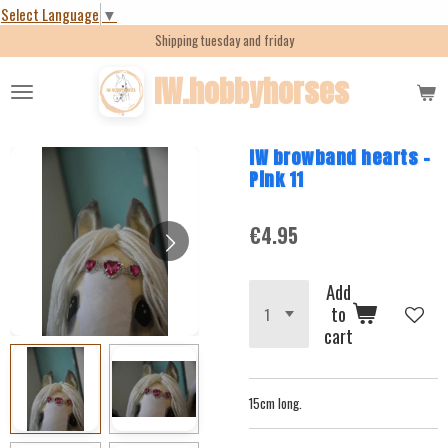
Select Language
▼
Skip
Shipping tuesday and friday
to
main
IW.hobbyhorses
content
IW browband hearts -
Pink 11
€4.95
Add
to
cart
15cm long.