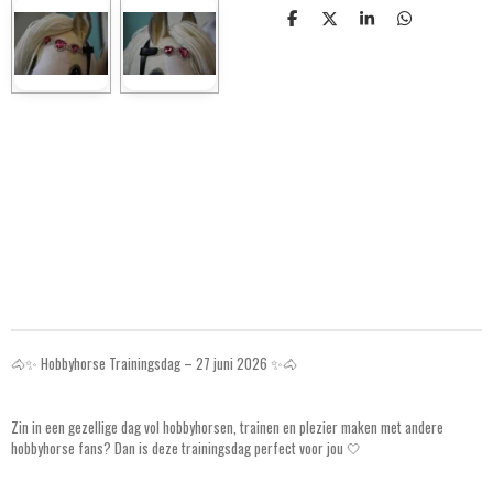
S
S
S
S
h
h
h
h
a
a
a
a
r
r
r
r
e
e
e
e
🐴✨ Hobbyhorse Trainingsdag – 27 juni 2026 ✨🐴
Zin in een gezellige dag vol hobbyhorsen, trainen en plezier maken met andere
hobbyhorse fans? Dan is deze trainingsdag perfect voor jou 🤍