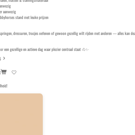
anwezig
r aanwezig
bbyhorses stand met leuke prijzen
 springen, dressuren, trucjes oefenen of gewoon gezellig wilt rijden met anderen — alles kan de
or een gezellige en actieve dag waar plezier centraal staat 🐴✨
s
t
lheid!