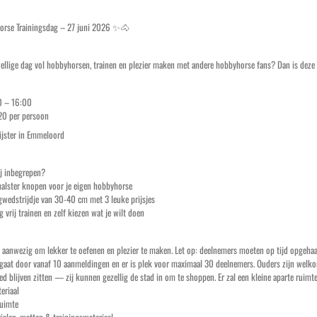
rse Trainingsdag – 27 juni 2026 ✨🐴
zellige dag vol hobbyhorsen, trainen en plezier maken met andere hobbyhorse fans? Dan is deze 
00 – 16:00
20 per persoon
lijster in Emmeloord
ij inbegrepen?
alster knopen voor je eigen hobbyhorse
wedstrijdje van 30-40 cm met 3 leuke prijsjes
 vrij trainen en zelf kiezen wat je wilt doen
es aanwezig om lekker te oefenen en plezier te maken. Let op: deelnemers moeten op tijd opgeh
gaat door vanaf 10 aanmeldingen en er is plek voor maximaal 30 deelnemers. Ouders zijn welkom,
ed blijven zitten — zij kunnen gezellig de stad in om te shoppen. Er zal een kleine aparte ruimte
eriaal
uimte
alen, matten & trainingsmateriaal