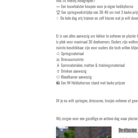
Wat zit hierbij inbegrepen?
🪢 Een touwhalster knopen voor je eigen hobbyhorse
🏆 Een springwedstrijdje van 30-40 cm met 3 leuke prij
✨ De hele dag vrij trainen en zelf kiezen wat je wilt doe
Er is van alles aanwezig om lekker te oefenen en plezie
is plek voor maximaal 30 deelnemers. Ouders zijn welkom,
ruimte beschikbaar zijn voor ouders die toch willen blijv
🐴 Springmateriaal
🎀 Dressuurruimte
🤸 Gymmaterialen, matten & trainingsmateriaal
🥤 Drinken aanwezig
👕 Kleedkamer aanwezig
🛍️ Een IW Hobbyhorses stand met leuke prijzen
Of je nu wilt springen, dressuren, trucjes oefenen of ge
Wij zorgen voor een gezellige en actieve dag waar plezie
Deelname 