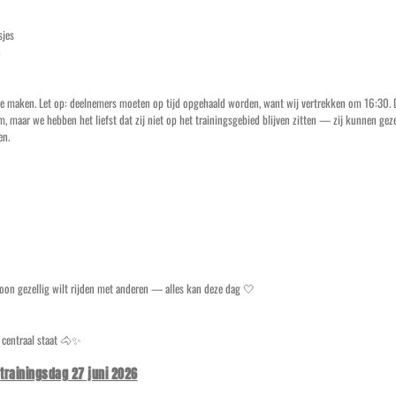
sjes
n
r te maken. Let op: deelnemers moeten op tijd opgehaald worden, want wij vertrekken om 16:30.
 maar we hebben het liefst dat zij niet op het trainingsgebied blijven zitten — zij kunnen gezel
en.
woon gezellig wilt rijden met anderen — alles kan deze dag 🤍
r centraal staat 🐴✨
trainingsdag 27 juni 2026