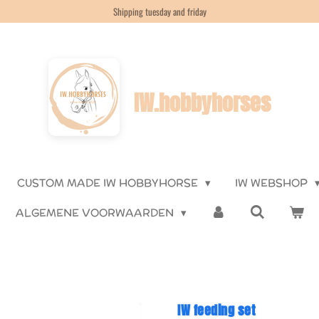
Shipping tuesday and friday
IW.hobbyhorses
CUSTOM MADE IW HOBBYHORSE
IW WEBSHOP
ALGEMENE VOORWAARDEN
IW feeding set