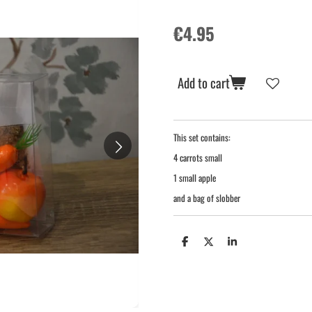
€4.95
Add to cart
This set contains:
4 carrots small
1 small apple
and a bag of slobber
S
S
S
h
h
h
a
a
a
r
r
r
e
e
e