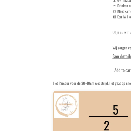
🥤 Drinken a
👕 Kleedkame
🛍️ Een IW Ho
Of je nu wilt
Wij zorgen vo
See detail
Add to car
Het Parcour voor de 30-40cm wedstrijd. Het gaat op sne