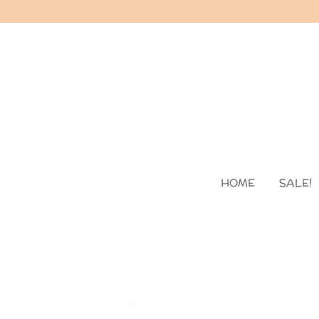
Skip
to
main
content
HOME
SALE!