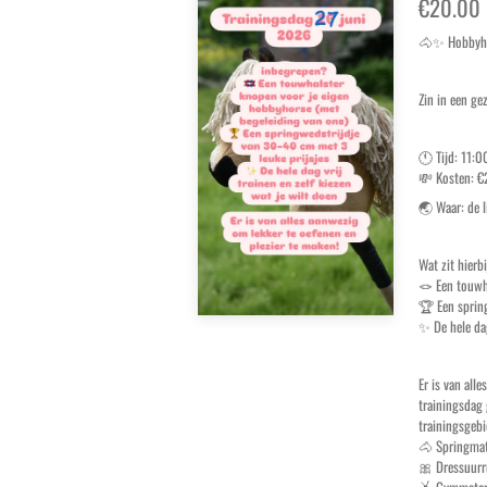
€20.00
🐴✨ Hobbyho
Zin in een ge
🕚 Tijd: 11:
💸 Kosten: €
🌏 Waar: de 
Wat zit hierb
🪢 Een touwh
🏆 Een spring
✨ De hele dag
Er is van all
trainingsdag 
trainingsgebi
🐴 Springmat
🎀 Dressuurr
🤸 Gymmateri