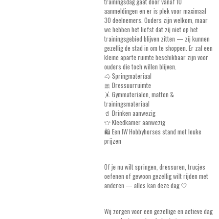
trainingsdag gaat door vanaf 10
aanmeldingen en er is plek voor maximaal
30 deelnemers. Ouders zijn welkom, maar
we hebben het liefst dat zij niet op het
trainingsgebied blijven zitten — zij kunnen
gezellig de stad in om te shoppen. Er zal een
kleine aparte ruimte beschikbaar zijn voor
ouders die toch willen blijven.
🐴 Springmateriaal
🎀 Dressuurruimte
🤸 Gymmaterialen, matten &
trainingsmateriaal
🥤 Drinken aanwezig
👕 Kleedkamer aanwezig
🛍️ Een IW Hobbyhorses stand met leuke
prijzen
Of je nu wilt springen, dressuren, trucjes
oefenen of gewoon gezellig wilt rijden met
anderen — alles kan deze dag 🤍
Wij zorgen voor een gezellige en actieve dag