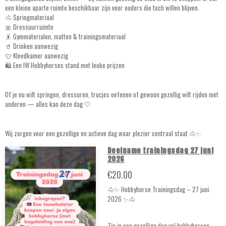
een kleine aparte ruimte beschikbaar zijn voor ouders die toch willen blijven.
🐴 Springmateriaal
🎀 Dressuurruimte
🤸 Gymmaterialen, matten & trainingsmateriaal
🥤 Drinken aanwezig
👕 Kleedkamer aanwezig
🛍️ Een IW Hobbyhorses stand met leuke prijzen
Of je nu wilt springen, dressuren, trucjes oefenen of gewoon gezellig wilt rijden met
anderen — alles kan deze dag 🤍
Wij zorgen voor een gezellige en actieve dag waar plezier centraal staat 🐴✨
Deelname trainingsdag 27 juni
2026
€20.00
🐴✨ Hobbyhorse Trainingsdag – 27 juni
2026 ✨🐴
Zin in een gezellige dag vol hobbyhorsen,