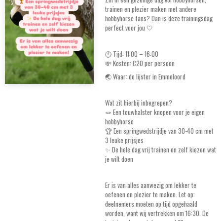
trainen en plezier maken met andere
hobbyhorse fans? Dan is deze trainingsdag
perfect voor jou 🤍
🕚 Tijd: 11:00 – 16:00
💸 Kosten: €20 per persoon
🌏 Waar: de lijster in Emmeloord
Wat zit hierbij inbegrepen?
🪢 Een touwhalster knopen voor je eigen
hobbyhorse
🏆 Een springwedstrijdje van 30-40 cm met
3 leuke prijsjes
✨ De hele dag vrij trainen en zelf kiezen wat
je wilt doen
Er is van alles aanwezig om lekker te
oefenen en plezier te maken. Let op:
deelnemers moeten op tijd opgehaald
worden, want wij vertrekken om 16:30. De