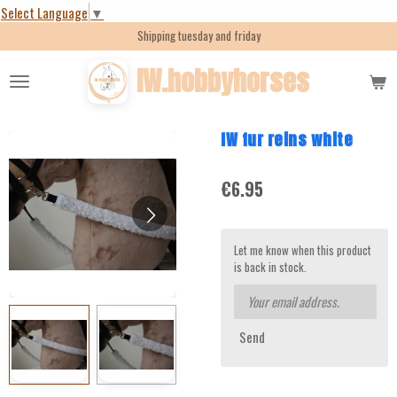
Select Language
▼
Skip
Shipping tuesday and friday
to
main
IW.hobbyhorses
content
IW fur reins white
€6.95
Let me know when this product
is back in stock.
Send