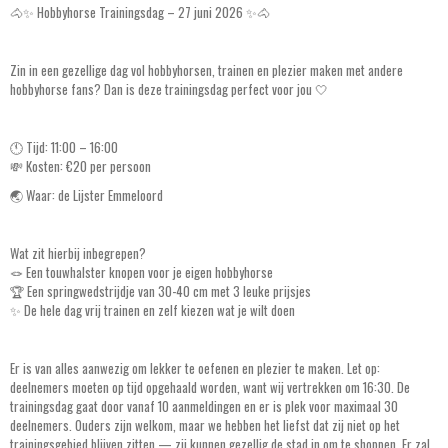
🐴✨ Hobbyhorse Trainingsdag – 27 juni 2026 ✨🐴
Zin in een gezellige dag vol hobbyhorsen, trainen en plezier maken met andere
hobbyhorse fans? Dan is deze trainingsdag perfect voor jou 🤍
🕚 Tijd: 11:00 – 16:00
💸 Kosten: €20 per persoon
🌏 Waar: de Lijster Emmeloord
Wat zit hierbij inbegrepen?
🪢 Een touwhalster knopen voor je eigen hobbyhorse
🏆 Een springwedstrijdje van 30-40 cm met 3 leuke prijsjes
✨ De hele dag vrij trainen en zelf kiezen wat je wilt doen
Er is van alles aanwezig om lekker te oefenen en plezier te maken. Let op:
deelnemers moeten op tijd opgehaald worden, want wij vertrekken om 16:30. De
trainingsdag gaat door vanaf 10 aanmeldingen en er is plek voor maximaal 30
deelnemers. Ouders zijn welkom, maar we hebben het liefst dat zij niet op het
trainingsgebied blijven zitten — zij kunnen gezellig de stad in om te shoppen. Er zal