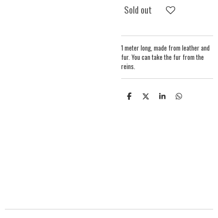
Sold out
1 meter long, made from leather and
fur. You can take the fur from the
reins.
S
S
S
S
h
h
h
h
a
a
a
a
r
r
r
r
e
e
e
e