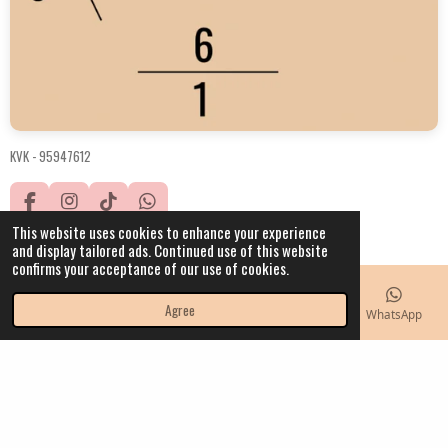
KVK -
95947612
F
I
T
W
a
n
i
h
This website uses cookies to enhance your experience
© 2021 - 2023 IW.hobbyhorses
c
s
k
a
and display tailored ads. Continued use of this website
Powered by
JouwWeb
e
t
T
t
confirms your acceptance of our use of cookies.
b
a
o
s
o
g
k
A
Agree
Email
Phone
Map
Instagram
WhatsApp
o
r
p
k
a
p
m