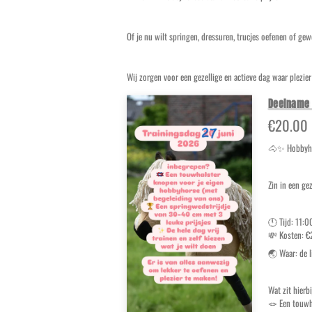
Of je nu wilt springen, dressuren, trucjes oefenen of ge
Wij zorgen voor een gezellige en actieve dag waar plezie
Deelname 
€20.00
🐴✨ Hobbyho
Zin in een ge
🕚 Tijd: 11:
💸 Kosten: €
🌏 Waar: de 
Wat zit hierb
🪢 Een touwh