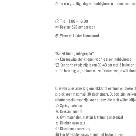
Zin in een gezellige dag vol hobbyhorsen, trainen en pl
🕚 Tijd: 11:00 – 16:00
💸 Kosten: €20 per persoon
🌏 Waar: de Lijster Emmeloord
Wat zit hierbij inbegrepen?
🪢 Een touwhalster knopen voor je eigen hobbyhorse
🏆 Een springwedstrijdje van 30-40 cm met 3 leuke prij
✨ De hele dag vrij trainen en zelf kiezen wat je wilt doe
Er is van alles aanwezig om lekker te oefenen en plezie
is plek voor maximaal 30 deelnemers. Ouders zijn welkom,
ruimte beschikbaar zijn voor ouders die toch willen blijv
🐴 Springmateriaal
🎀 Dressuurruimte
🤸 Gymmaterialen, matten & trainingsmateriaal
🥤 Drinken aanwezig
👕 Kleedkamer aanwezig
🛍️ Een IW Hobbyhorses stand met leuke prijzen