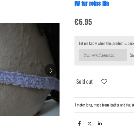
IW fur reins lila
€6.95
Let me know when this product is back
Se
Sold out
1 meter long, made from leather and fur. Y
S
S
S
h
h
h
a
a
a