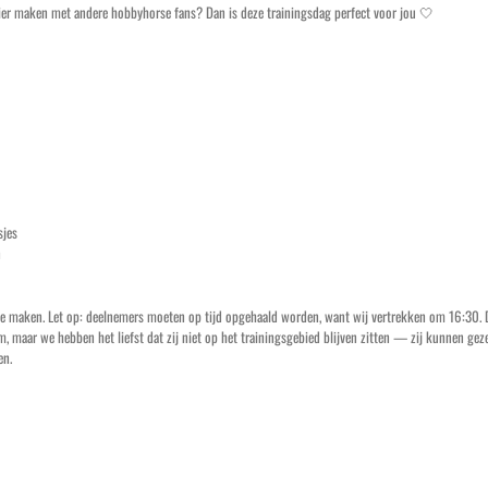
ezier maken met andere hobbyhorse fans? Dan is deze trainingsdag perfect voor jou 🤍
sjes
n
r te maken. Let op: deelnemers moeten op tijd opgehaald worden, want wij vertrekken om 16:30.
 maar we hebben het liefst dat zij niet op het trainingsgebied blijven zitten — zij kunnen gezel
en.