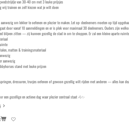
wedstrijdje van 30-40 cm met 3 leuke prijsjes
 vrij trainen en zelf kiezen wat je wilt doen
es aanwezig om lekker te oefenen en plezier te maken. Let op: deelnemers moeten op tijd opgeh
gaat door vanaf 10 aanmeldingen en er is plek voor maximaal 30 deelnemers. Ouders zijn welkom,
ed blijven zitten — zij kunnen gezellig de stad in om te shoppen. Er zal een kleine aparte ruimte
eriaal
uimte
alen, matten & trainingsmateriaal
anwezig
r aanwezig
bbyhorses stand met leuke prijzen
 springen, dressuren, trucjes oefenen of gewoon gezellig wilt rijden met anderen — alles kan de
or een gezellige en actieve dag waar plezier centraal staat 🐴✨
s
t