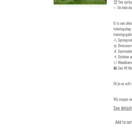
🏆 Een spring
✨ De hele dag
Er is van all
trainingsdag 
trainingsgebi
🐴 Springmat
🎀 Dressuurr
🤸 Gymmateri
🥤 Drinken a
👕 Kleedkame
🛍️ Een IW Ho
Of je nu wilt
Wij zorgen vo
See detail
Add to car