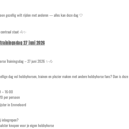
woon gezellig wilt rijden met anderen — alles kan deze dag 🤍
r centraal staat 🐴✨
trainingsdag 27 juni 2026
rse Trainingsdag – 27 juni 2026 ✨🐴
zellige dag vol hobbyhorsen, trainen en plezier maken met andere hobbyhorse fans? Dan is deze 
00 – 16:00
20 per persoon
lijster in Emmeloord
ij inbegrepen?
alster knopen voor je eigen hobbyhorse