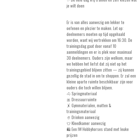
je wilt doen
Er is van alles aanwezig om lekker te
oefenen en plezier te maken. Let op:
deelnemers moeten op tijd opgehaald
worden, want wij vertrekken om 16:30. De
trainingsdag gaat door vanaf 10
aanmeldingen en er is plek voor maximaal
30 deelnemers. Ouders zijn welkom, maar
we hebben het liefst dat zij niet op het
trainingsgebied blijven zitten — zij kunnen
gezellig de stad in om te shoppen. Er zal een
kleine aparte ruimte beschikbaar zijn voor
ouders die toch willen blijven.
🐴 Springmateriaal
🎀 Dressuurruimte
🤸 Gymmaterialen, matten &
trainingsmateriaal
🥤 Drinken aanwezig
👕 Kleedkamer aanwezig
🛍️ Een IW Hobbyhorses stand met leuke
prijzen