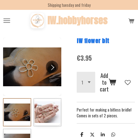
Shipping tuesday and friday
Skip
to
IW.hobbyhorses
main
content
IW flower bit
€3.95
Add
to
cart
Perfect for making a bitless bridle!
Comes in sets of 2 pieces.
S
S
S
S