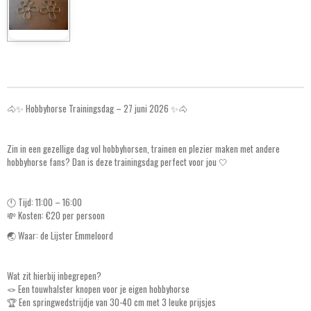
h
h
h
h
a
a
a
a
r
r
r
r
e
e
e
e
🐴✨ Hobbyhorse Trainingsdag – 27 juni 2026 ✨🐴
Zin in een gezellige dag vol hobbyhorsen, trainen en plezier maken met andere
hobbyhorse fans? Dan is deze trainingsdag perfect voor jou 🤍
🕚 Tijd: 11:00 – 16:00
💸 Kosten: €20 per persoon
🌏 Waar: de Lijster Emmeloord
Wat zit hierbij inbegrepen?
🪢 Een touwhalster knopen voor je eigen hobbyhorse
🏆 Een springwedstrijdje van 30-40 cm met 3 leuke prijsjes