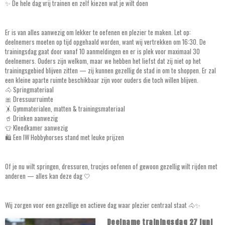
✨ De hele dag vrij trainen en zelf kiezen wat je wilt doen
Er is van alles aanwezig om lekker te oefenen en plezier te maken. Let op:
deelnemers moeten op tijd opgehaald worden, want wij vertrekken om 16:30. De
trainingsdag gaat door vanaf 10 aanmeldingen en er is plek voor maximaal 30
deelnemers. Ouders zijn welkom, maar we hebben het liefst dat zij niet op het
trainingsgebied blijven zitten — zij kunnen gezellig de stad in om te shoppen. Er zal
een kleine aparte ruimte beschikbaar zijn voor ouders die toch willen blijven.
🐴 Springmateriaal
🎀 Dressuurruimte
🤸 Gymmaterialen, matten & trainingsmateriaal
🥤 Drinken aanwezig
👕 Kleedkamer aanwezig
🛍️ Een IW Hobbyhorses stand met leuke prijzen
Of je nu wilt springen, dressuren, trucjes oefenen of gewoon gezellig wilt rijden met
anderen — alles kan deze dag 🤍
Wij zorgen voor een gezellige en actieve dag waar plezier centraal staat 🐴✨
Deelname trainingsdag 27 juni