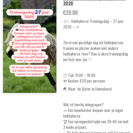
2026
€20.00
🐴✨ Hobbyhorse Trainingsdag – 27 juni
2026 ✨🐴
Zin in een gezellige dag vol hobbyhorsen,
trainen en plezier maken met andere
hobbyhorse fans? Dan is deze trainingsdag
perfect voor jou 🤍
🕚 Tijd: 11:00 – 16:00
💸 Kosten: €20 per persoon
🌏 Waar: de lijster in Emmeloord
Wat zit hierbij inbegrepen?
🪢 Een touwhalster knopen voor je eigen
hobbyhorse
🏆 Een springwedstrijdje van 30-40 cm met
3 leuke prijsjes
✨ De hele dag vrij trainen en zelf kiezen wat