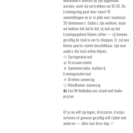
deelnemers moeten op tijd opgehaald
worden, want wij vertrekken om 16:30. De
trainingsdag gaat door vanaf 10
aanmeldingen en er is plek voor maximaal
30 deelnemers. Ouders zijn welkom, maar
we hebben het liefst dat zij niet op het
trainingsgebied blijven zitten — zij kunnen
gezellig de stad in om te shoppen. Er zal een
kleine aparte ruimte beschikbaar zijn voor
ouders die toch willen blijven.
🐴 Springmateriaal
🎀 Dressuurruimte
🤸 Gymmaterialen, matten &
trainingsmateriaal
🥤 Drinken aanwezig
👕 Kleedkamer aanwezig
🛍️ Een IW Hobbyhorses stand met leuke
prijzen
Of je nu wilt springen, dressuren, trucjes
oefenen of gewoon gezellig wilt rijden met
anderen — alles kan deze dag 🤍