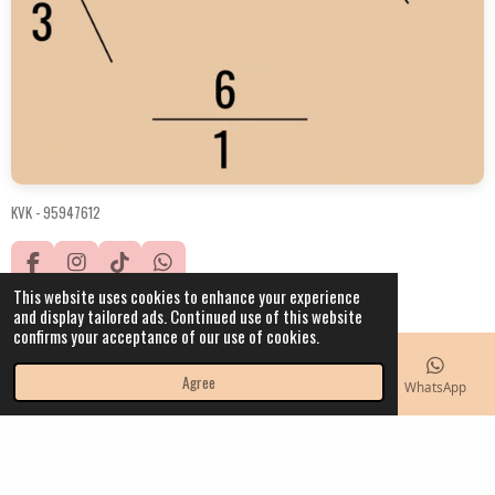
KVK -
95947612
F
I
T
W
a
n
i
h
This website uses cookies to enhance your experience
© 2021 - 2023 IW.hobbyhorses
c
s
k
a
and display tailored ads. Continued use of this website
Powered by
JouwWeb
e
t
T
t
confirms your acceptance of our use of cookies.
b
a
o
s
o
g
k
A
Agree
Email
Phone
Map
Instagram
WhatsApp
o
r
p
k
a
p
m