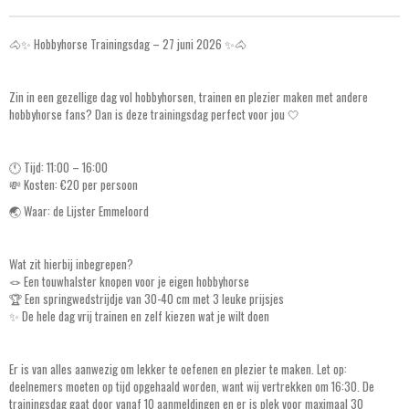
🐴✨ Hobbyhorse Trainingsdag – 27 juni 2026 ✨🐴
Zin in een gezellige dag vol hobbyhorsen, trainen en plezier maken met andere
hobbyhorse fans? Dan is deze trainingsdag perfect voor jou 🤍
🕚 Tijd: 11:00 – 16:00
💸 Kosten: €20 per persoon
🌏 Waar: de Lijster Emmeloord
Wat zit hierbij inbegrepen?
🪢 Een touwhalster knopen voor je eigen hobbyhorse
🏆 Een springwedstrijdje van 30-40 cm met 3 leuke prijsjes
✨ De hele dag vrij trainen en zelf kiezen wat je wilt doen
Er is van alles aanwezig om lekker te oefenen en plezier te maken. Let op:
deelnemers moeten op tijd opgehaald worden, want wij vertrekken om 16:30. De
trainingsdag gaat door vanaf 10 aanmeldingen en er is plek voor maximaal 30