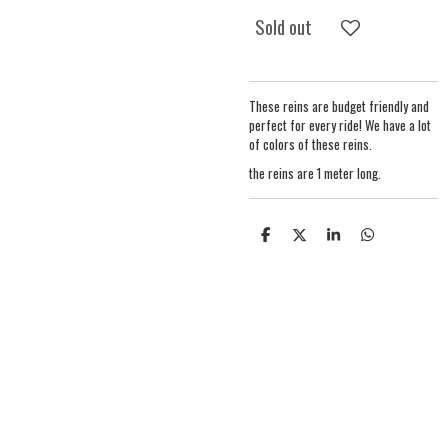
Sold out
These reins are budget friendly and
perfect for every ride! We have a lot
of colors of these reins.
the reins are 1 meter long.
S
S
S
S
h
h
h
h
a
a
a
a
r
r
r
r
e
e
e
e