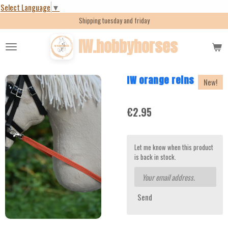
Select Language
▼
Skip
Shipping tuesday and friday
to
main
IW.hobbyhorses
content
IW orange reins
New!
€2.95
Let me know when this product
is back in stock.
Send