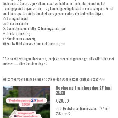
deelnemers. Ouders zijn welkom, maar we hebben het liefst dat zij niet op het
trainingsgebied blijven zitten — zij kunnen gezellig de stad in om te shoppen. Er zal
een kleine aparte ruimte beschikbaar zijn voor ouders die toch willen blijven.
🐴 Springmateriaal
🎀 Dressuurruimte
🤸 Gymmaterialen, matten & trainingsmateriaal
🥤 Drinken aanwezig
👕 Kleedkamer aanwezig
🛍️ Een IW Hobbyhorses stand met leuke prijzen
Of je nu wilt springen, dressuren, trucjes oefenen of gewoon gezellig wilt rijden met
anderen — alles kan deze dag 🤍
Wij zorgen voor een gezellige en actieve dag waar plezier centraal staat 🐴✨
Deelname trainingsdag 27 juni
2026
€20.00
🐴✨ Hobbyhorse Trainingsdag – 27 juni
2026 ✨🐴