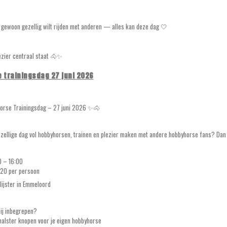
f gewoon gezellig wilt rijden met anderen — alles kan deze dag 🤍
lezier centraal staat 🐴✨
 trainingsdag 27 juni 2026
rse Trainingsdag – 27 juni 2026 ✨🐴
ezellige dag vol hobbyhorsen, trainen en plezier maken met andere hobbyhorse fans? Dan 
00 – 16:00
€20 per persoon
lijster in Emmeloord
bij inbegrepen?
alster knopen voor je eigen hobbyhorse