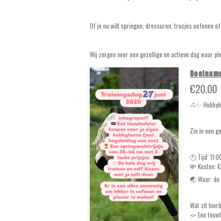
Of je nu wilt springen, dressuren, trucjes oefenen o
Wij zorgen voor een gezellige en actieve dag waar p
Deelname
€20.00
🐴✨ Hobbyho
Zin in een g
🕚 Tijd: 11:
💸 Kosten: 
🌏 Waar: de 
Wat zit hier
🪢 Een touwh