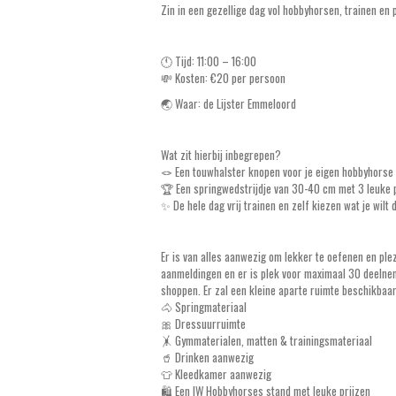
Zin in een gezellige dag vol hobbyhorsen, trainen e
🕚 Tijd: 11:00 – 16:00
💸 Kosten: €20 per persoon
🌏 Waar: de Lijster Emmeloord
Wat zit hierbij inbegrepen?
🪢 Een touwhalster knopen voor je eigen hobbyhorse
🏆 Een springwedstrijdje van 30-40 cm met 3 leuke p
✨ De hele dag vrij trainen en zelf kiezen wat je wilt 
Er is van alles aanwezig om lekker te oefenen en ple
aanmeldingen en er is plek voor maximaal 30 deelneme
shoppen. Er zal een kleine aparte ruimte beschikbaar 
🐴 Springmateriaal
🎀 Dressuurruimte
🤸 Gymmaterialen, matten & trainingsmateriaal
🥤 Drinken aanwezig
👕 Kleedkamer aanwezig
🛍️ Een IW Hobbyhorses stand met leuke prijzen