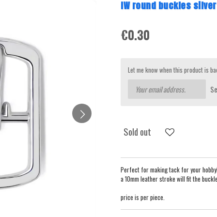
IW round buckles silver
€0.30
Let me know when this product is bac
S
Sold out
Perfect for making tack for your hobb
a 10mm leather stroke will fit the buckl
price is per piece.