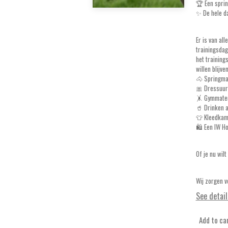
🏆 Een sprin
✨ De hele da
Er is van al
trainingsdag
het training
willen blijven
🐴 Springma
🎀 Dressuur
🤸 Gymmater
🥤 Drinken 
👕 Kleedkam
🛍️ Een IW H
Of je nu wil
Wij zorgen v
See detail
Add to ca