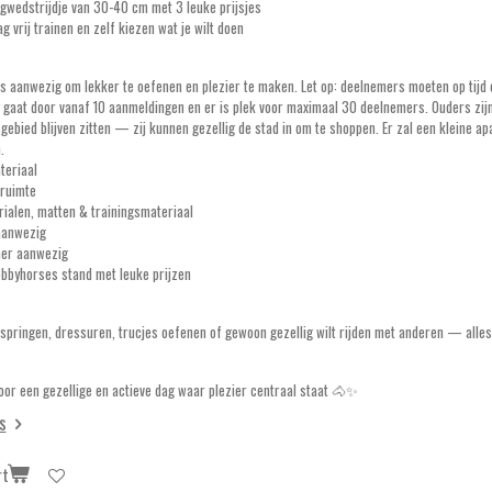
gwedstrijdje van 30-40 cm met 3 leuke prijsjes
g vrij trainen en zelf kiezen wat je wilt doen
les aanwezig om lekker te oefenen en plezier te maken. Let op: deelnemers moeten op tij
 gaat door vanaf 10 aanmeldingen en er is plek voor maximaal 30 deelnemers. Ouders zijn 
sgebied blijven zitten — zij kunnen gezellig de stad in om te shoppen. Er zal een kleine a
.
teriaal
ruimte
ialen, matten & trainingsmateriaal
aanwezig
er aanwezig
obbyhorses stand met leuke prijzen
t springen, dressuren, trucjes oefenen of gewoon gezellig wilt rijden met anderen — alle
oor een gezellige en actieve dag waar plezier centraal staat 🐴✨
s
rt