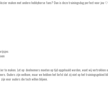
n plezier maken met andere hobbyhorse fans? Dan is deze trainingsdag perfect voor jou 🤍
rijsjes
doen
zier te maken. Let op: deelnemers moeten op tijd opgehaald worden, want wij vertrekken 
rs. Ouders zijn welkom, maar we hebben het liefst dat zij niet op het trainingsgebied bli
zijn voor ouders die toch willen blijven.