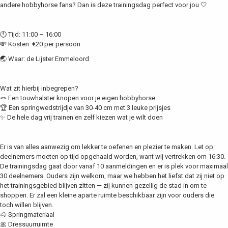
andere hobbyhorse fans? Dan is deze trainingsdag perfect voor jou 🤍
🕚 Tijd: 11:00 – 16:00
💸 Kosten: €20 per persoon
🌏 Waar: de Lijster Emmeloord
Wat zit hierbij inbegrepen?
🪢 Een touwhalster knopen voor je eigen hobbyhorse
🏆 Een springwedstrijdje van 30-40 cm met 3 leuke prijsjes
✨ De hele dag vrij trainen en zelf kiezen wat je wilt doen
Er is van alles aanwezig om lekker te oefenen en plezier te maken. Let op:
deelnemers moeten op tijd opgehaald worden, want wij vertrekken om 16:30.
De trainingsdag gaat door vanaf 10 aanmeldingen en er is plek voor maximaal
30 deelnemers. Ouders zijn welkom, maar we hebben het liefst dat zij niet op
het trainingsgebied blijven zitten — zij kunnen gezellig de stad in om te
shoppen. Er zal een kleine aparte ruimte beschikbaar zijn voor ouders die
toch willen blijven.
🐴 Springmateriaal
🎀 Dressuurruimte