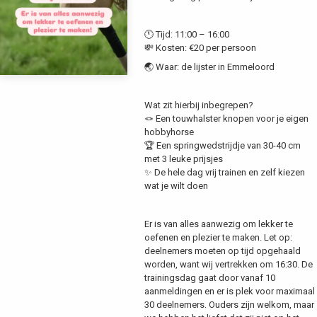
🕚 Tijd: 11:00 – 16:00
💸 Kosten: €20 per persoon
🌏 Waar: de lijster in Emmeloord
Wat zit hierbij inbegrepen?
🪢 Een touwhalster knopen voor je eigen
hobbyhorse
🏆 Een springwedstrijdje van 30-40 cm
met 3 leuke prijsjes
✨ De hele dag vrij trainen en zelf kiezen
wat je wilt doen
Er is van alles aanwezig om lekker te
oefenen en plezier te maken. Let op:
deelnemers moeten op tijd opgehaald
worden, want wij vertrekken om 16:30. De
trainingsdag gaat door vanaf 10
aanmeldingen en er is plek voor maximaal
30 deelnemers. Ouders zijn welkom, maar