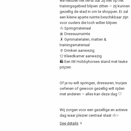
we hebben het liefst dat zij niet op het
trainingsgebied blijven zitten — zij kunnen
gezellig de stad in om te shoppen. Er zal
een kleine aparte ruimte beschikbaar zijn
voor ouders die toch willen blijven.
🐴 Springmateriaal
🎀 Dressuurruimte
🤸 Gymmaterialen, matten &
trainingsmateriaal
🥤 Drinken aanwezig
👕 Kleedkamer aanwezig
🛍️ Een IW Hobbyhorses stand met leuke
prijzen
Of je nu wilt springen, dressuren, trucjes
oefenen of gewoon gezellig wilt rijden
met anderen — alles kan deze dag 🤍
Wij zorgen voor een gezellige en actieve
dag waar plezier centraal staat 🐴✨
See details