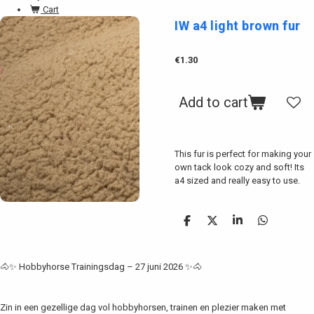
Cart
IW a4 light brown fur
€1.30
Add to cart
This fur is perfect for making your
own tack look cozy and soft! Its
a4 sized and really easy to use.
S
S
S
S
h
h
h
h
a
a
a
a
r
r
r
r
🐴✨ Hobbyhorse Trainingsdag – 27 juni 2026 ✨🐴
e
e
e
e
Zin in een gezellige dag vol hobbyhorsen, trainen en plezier maken met