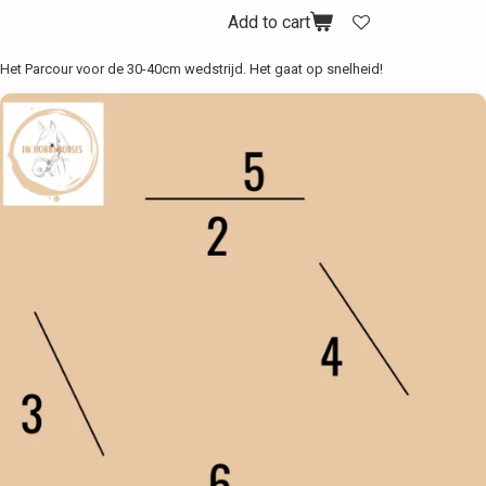
Add to cart
Het Parcour voor de 30-40cm wedstrijd. Het gaat op snelheid!