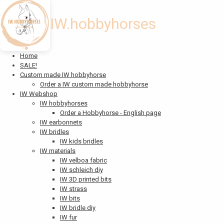
IW.hobbyhorses
Home
SALE!
Custom made IW hobbyhorse
Order a IW custom made hobbyhorse
IW Webshop
IW hobbyhorses
Order a Hobbyhorse - English page
IW earbonnets
IW bridles
IW kids bridles
IW materials
IW velboa fabric
IW schleich diy
IW 3D printed bits
IW strass
IW bits
IW bridle diy
IW fur