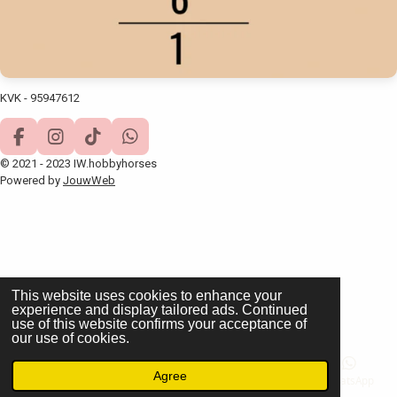
KVK -
95947612
F
I
T
W
a
n
i
h
© 2021 - 2023 IW.hobbyhorses
c
s
k
a
Powered by
JouwWeb
e
t
T
t
b
a
o
s
o
g
k
A
o
r
p
k
a
p
m
This website uses cookies to enhance your
experience and display tailored ads. Continued
use of this website confirms your acceptance of
our use of cookies.
Agree
Email
Phone
Map
Instagram
WhatsApp