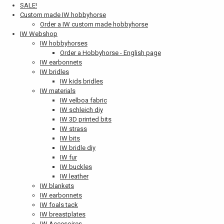
SALE!
Custom made IW hobbyhorse
Order a IW custom made hobbyhorse
IW Webshop
IW hobbyhorses
Order a Hobbyhorse - English page
IW earbonnets
IW bridles
IW kids bridles
IW materials
IW velboa fabric
IW schleich diy
IW 3D printed bits
IW strass
IW bits
IW bridle diy
IW fur
IW buckles
IW leather
IW blankets
IW earbonnets
IW foals tack
IW breastplates
IW Accesoires