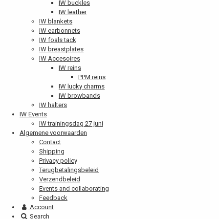
IW buckles
IW leather
IW blankets
IW earbonnets
IW foals tack
IW breastplates
IW Accesoires
IW reins
PPM reins
IW lucky charms
IW browbands
IW halters
IW Events
IW trainingsdag 27 juni
Algemene voorwaarden
Contact
Shipping
Privacy policy
Terugbetalingsbeleid
Verzendbeleid
Events and collaborating
Feedback
Account
Search