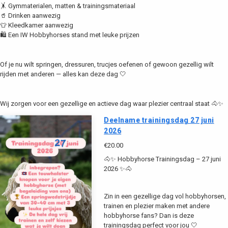
🤸 Gymmaterialen, matten & trainingsmateriaal
🥤 Drinken aanwezig
👕 Kleedkamer aanwezig
🛍️ Een IW Hobbyhorses stand met leuke prijzen
Of je nu wilt springen, dressuren, trucjes oefenen of gewoon gezellig wilt
rijden met anderen — alles kan deze dag 🤍
Wij zorgen voor een gezellige en actieve dag waar plezier centraal staat 🐴✨
Deelname trainingsdag 27 juni
2026
€20.00
🐴✨ Hobbyhorse Trainingsdag – 27 juni
2026 ✨🐴
Zin in een gezellige dag vol hobbyhorsen,
trainen en plezier maken met andere
hobbyhorse fans? Dan is deze
trainingsdag perfect voor jou 🤍