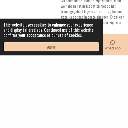
30 deelnemers. Ouders zijn welkom, maar
we hebben het liefst dat zij niet op het
trainingsgebied blijven zitten — zij kunnen
gezellig de stad in om te shoppen. Er zal een
kleine aparte ruimte beschikbaar zijn voor
This website uses cookies to enhance your experience
ouders die toch willen blijven.
and display tailored ads. Continued use of this website
🐴 Springmateriaal
confirms your acceptance of our use of cookies.
🎀 Dressuurruimte
🤸 Gymmaterialen, matten &
Agree
Email
Phone
Map
Instagram
WhatsApp
trainingsmateriaal
🥤 Drinken aanwezig
👕 Kleedkamer aanwezig
🛍️ Een IW Hobbyhorses stand met leuke
prijzen
Of je nu wilt springen, dressuren, trucjes
oefenen of gewoon gezellig wilt rijden met
anderen — alles kan deze dag 🤍
Wij zorgen voor een gezellige en actieve dag
waar plezier centraal staat 🐴✨
See details