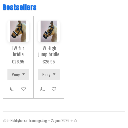
Bestsellers
IW fur
IW High
bridle
jump bridle
€26.95
€26.95
Add to cart
Add to cart
🐴✨ Hobbyhorse Trainingsdag – 27 juni 2026 ✨🐴