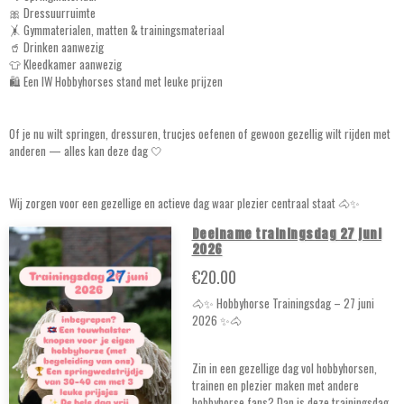
🎀 Dressuurruimte
🤸 Gymmaterialen, matten & trainingsmateriaal
🥤 Drinken aanwezig
👕 Kleedkamer aanwezig
🛍️ Een IW Hobbyhorses stand met leuke prijzen
Of je nu wilt springen, dressuren, trucjes oefenen of gewoon gezellig wilt rijden met
anderen — alles kan deze dag 🤍
Wij zorgen voor een gezellige en actieve dag waar plezier centraal staat 🐴✨
Deelname trainingsdag 27 juni
2026
€20.00
🐴✨ Hobbyhorse Trainingsdag – 27 juni
2026 ✨🐴
Zin in een gezellige dag vol hobbyhorsen,
trainen en plezier maken met andere
hobbyhorse fans? Dan is deze trainingsdag