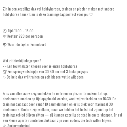
Zin in een gezellige dag vol hobbyhorsen, trainen en plezier maken met andere
hobbyhorse fans? Dan is deze trainingsdag perfect voor jou 🤍
🕚 Tijd: 11:00 – 16:00
💸 Kosten: €20 per persoon
🌏 Waar: de Lijster Emmeloord
Wat zit hierbij inbegrepen?
🪢 Een touwhalster knopen voor je eigen hobbyhorse
🏆 Een springwedstrijdje van 30-40 cm met 3 leuke prijsjes
✨ De hele dag vrij trainen en zelf kiezen wat je wilt doen
Er is van alles aanwezig om lekker te oefenen en plezier te maken. Let op:
deelnemers moeten op tijd opgehaald worden, want wij vertrekken om 16:30. De
trainingsdag gaat door vanaf 10 aanmeldingen en er is plek voor maximaal 30
deelnemers. Ouders zijn welkom, maar we hebben het liefst dat zij niet op het
trainingsgebied blijven zitten — zij kunnen gezellig de stad in om te shoppen. Er zal
een kleine aparte ruimte beschikbaar zijn voor ouders die toch willen blijven.
🐴 Springmateriaal