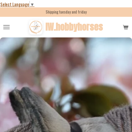
Select Language
▼
Skip
Shipping tuesday and friday
to
main
IW.hobbyhorses
content