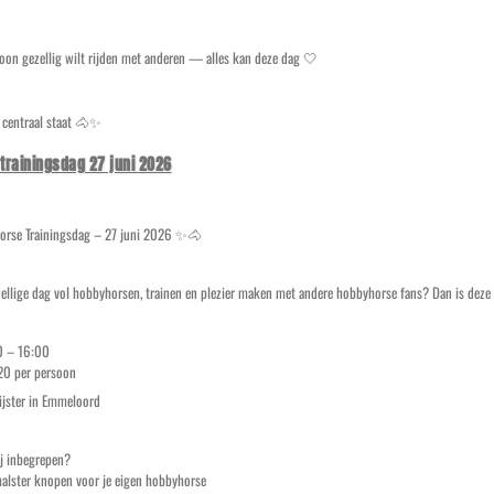
woon gezellig wilt rijden met anderen — alles kan deze dag 🤍
r centraal staat 🐴✨
trainingsdag 27 juni 2026
rse Trainingsdag – 27 juni 2026 ✨🐴
zellige dag vol hobbyhorsen, trainen en plezier maken met andere hobbyhorse fans? Dan is deze 
00 – 16:00
20 per persoon
lijster in Emmeloord
ij inbegrepen?
alster knopen voor je eigen hobbyhorse