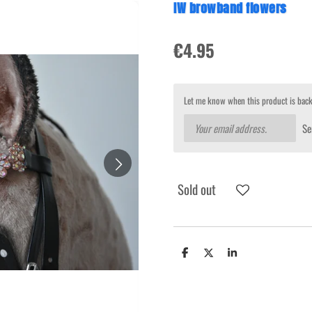
IW browband flowers
€4.95
Let me know when this product is back
Se
Sold out
S
S
S
h
h
h
a
a
a
r
r
r
e
e
e