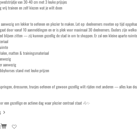
wedstrijdje van 30-40 cm met 3 leuke prijsjes
 vrij trainen en zelf kiezen wat je wilt doen
es aanwezig om lekker te oefenen en plezier te maken. Let op: deelnemers moeten op tijd opgeh
gaat door vanaf 10 aanmeldingen en er is plek voor maximaal 30 deelnemers. Ouders zijn welkom,
ed blijven zitten — zij kunnen gezellig de stad in om te shoppen. Er zal een kleine aparte ruimte
eriaal
uimte
alen, matten & trainingsmateriaal
anwezig
r aanwezig
bbyhorses stand met leuke prijzen
 springen, dressuren, trucjes oefenen of gewoon gezellig wilt rijden met anderen — alles kan de
or een gezellige en actieve dag waar plezier centraal staat 🐴✨
s
t