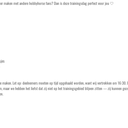
ezier maken met andere hobbyhorse fans? Dan is deze trainingsdag perfect voor jou 🤍
sjes
n
r te maken. Let op: deelnemers moeten op tijd opgehaald worden, want wij vertrekken om 16:30.
 maar we hebben het liefst dat zij niet op het trainingsgebied blijven zitten — zij kunnen gezel
en.