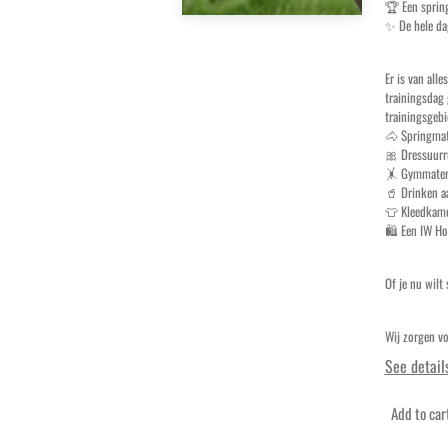
🏆 Een spring
✨ De hele dag
Er is van all
trainingsdag 
trainingsgebi
🐴 Springmat
🎀 Dressuurr
🤸 Gymmateri
🥤 Drinken a
👕 Kleedkame
🛍️ Een IW Ho
Of je nu wilt
Wij zorgen vo
See detail
Add to car