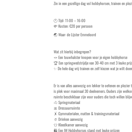
Zin in een gezellige dag vol hobbyhorsen, trainen en pl
🕚 Tijd: 11:00 – 16:00
💸 Kosten: €20 per persoon
🌏 Waar: de Lijster Emmeloord
Wat zit hierbij inbegrepen?
🪢 Een touwhalster knopen voor je eigen hobbyhorse
🏆 Een springwedstrijdje van 30-40 cm met 3 leuke prij
✨ De hele dag vrij trainen en zelf kiezen wat je wilt doe
Er is van alles aanwezig om lekker te oefenen en plezie
is plek voor maximaal 30 deelnemers. Ouders zijn welkom,
ruimte beschikbaar zijn voor ouders die toch willen blijv
🐴 Springmateriaal
🎀 Dressuurruimte
🤸 Gymmaterialen, matten & trainingsmateriaal
🥤 Drinken aanwezig
👕 Kleedkamer aanwezig
🛍️ Een IW Hobbyhorses stand met leuke prijzen