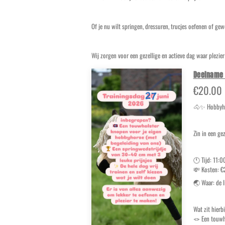
Of je nu wilt springen, dressuren, trucjes oefenen of ge
Wij zorgen voor een gezellige en actieve dag waar plezie
Deelname 
€20.00
🐴✨ Hobbyho
Zin in een ge
🕚 Tijd: 11:
💸 Kosten: €
🌏 Waar: de 
Wat zit hierb
🪢 Een touwh